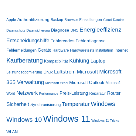
Authentifizierung
Apple
Backup
Browser-Einstellungen
Cloud
Dateien
Energieeffizienz
Diagnose
DNS
Datenschutz
Datensicherung
Entscheidungshilfe
Fehlerdiagnose
Fehlercodes
Geräte
Fehlermeldungen
Internet
Hardware
Hardwaretests
Installation
Kaufberatung
Kühlung
Laptop
Kompatibilität
Luftstrom
Microsoft
Microsoft
Linux
Leistungsoptimierung
365 Verwaltung
Microsoft Outlook
Microsoft
Microsoft Excel
Netzwerk
Preis-Leistung
Router
Word
Reparatur
Performance
Windows
Sicherheit
Temperatur
Synchronisierung
Windows 11
Windows 10
Windows 11 Tricks
WLAN