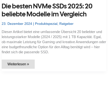
PCIe
Die besten NVMe SSDs 2025: 20
3.0/4.0/5.0,
reale
Transferraten,
beliebte Modelle im Vergleich
IOPS
und
Kaufkriterien
23. Dezember 2024
|
Produktspezial
,
Ratgeber
Dieser Artikel bietet eine umfassende Übersicht 20 beliebter und
leistungsstarker Modelle (2024 / 2025) mit 1 TB Kapazität. Egal,
ob maximale Leistung für Gaming und kreative Anwendungen oder
eine budgetfreundliche Option für den Alltag benötigt wird – hier
findet sich die passende SSD.
Die
Weiterlesen »
besten
NVMe
SSDs
2025:
20
beliebte
Modelle
im
Vergleich