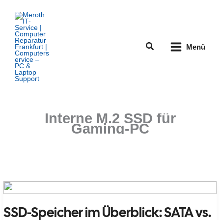
Zum
Inhalt
springen
Suchen
Menü
Interne M.2 SSD für
Gaming-PC
SSD-Speicher im Überblick: SATA vs.