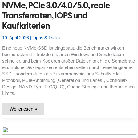
NVMe, PCIe 3.0/4.0/5.0, reale
Transferraten, IOPS und
Kaufkriterien
10. April 2026
|
Tipps & Tricks
Eine neue NVMe-SSD ist eingebaut, die Benchmarks wirken
beeindruckend – trotzdem starten Windows und Spiele kaum
schneller, und beim Kopieren großer Dateien bricht die Schreibrate
ein. Solche Diskrepanzen entstehen selten durch „eine langsame
SSD“, sondern durch ein Zusammenspiel aus Schnittstelle,
Protokoll, PCIe-Anbindung (Generation und Lanes), Controller-
Design, NAND-Typ (TLC/QLC), Cache-Strategie und thermischen
Limits.
SSD-
Weiterlesen »
Speicher
im
Überblick:
SATA
vs.
NVMe,