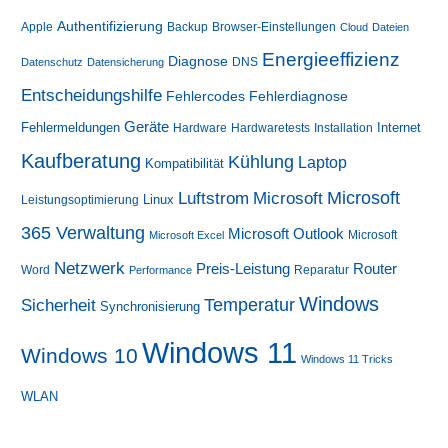
Authentifizierung
Apple
Backup
Browser-Einstellungen
Cloud
Dateien
Energieeffizienz
Diagnose
DNS
Datenschutz
Datensicherung
Entscheidungshilfe
Fehlerdiagnose
Fehlercodes
Geräte
Fehlermeldungen
Internet
Hardware
Hardwaretests
Installation
Kaufberatung
Kühlung
Laptop
Kompatibilität
Luftstrom
Microsoft
Microsoft
Linux
Leistungsoptimierung
365 Verwaltung
Microsoft Outlook
Microsoft
Microsoft Excel
Netzwerk
Preis-Leistung
Router
Word
Reparatur
Performance
Windows
Sicherheit
Temperatur
Synchronisierung
Windows 11
Windows 10
Windows 11 Tricks
WLAN