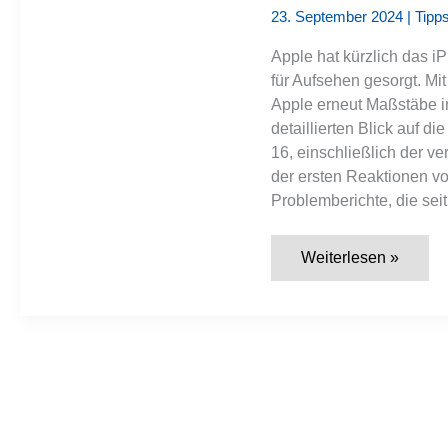
23. September 2024
|
Tipps
Apple hat kürzlich das i
für Aufsehen gesorgt. M
Apple erneut Maßstäbe in
detaillierten Blick auf 
16, einschließlich der v
der ersten Reaktionen v
Problemberichte, die seit
iPhone
Weiterlesen »
16:
Neuerungen
und
erste
Kinderkrankheiten