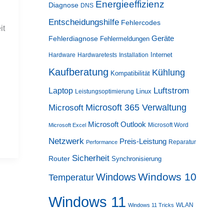
Energieeffizienz
Diagnose
DNS
Entscheidungshilfe
Fehlercodes
it
Geräte
Fehlerdiagnose
Fehlermeldungen
Internet
Hardware
Hardwaretests
Installation
Kaufberatung
Kühlung
Kompatibilität
Luftstrom
Laptop
Linux
Leistungsoptimierung
Microsoft 365 Verwaltung
Microsoft
Microsoft Outlook
Microsoft Word
Microsoft Excel
Netzwerk
Preis-Leistung
Reparatur
Performance
Sicherheit
Router
Synchronisierung
Windows 10
Windows
Temperatur
Windows 11
WLAN
Windows 11 Tricks