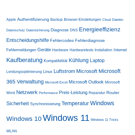
Authentifizierung
Apple
Backup
Browser-Einstellungen
Cloud
Dateien
Energieeffizienz
Diagnose
DNS
Datenschutz
Datensicherung
Entscheidungshilfe
Fehlerdiagnose
Fehlercodes
Geräte
Fehlermeldungen
Internet
Hardware
Hardwaretests
Installation
Kaufberatung
Kühlung
Laptop
Kompatibilität
Luftstrom
Microsoft
Microsoft
Linux
Leistungsoptimierung
365 Verwaltung
Microsoft Outlook
Microsoft
Microsoft Excel
Netzwerk
Preis-Leistung
Router
Word
Reparatur
Performance
Windows
Sicherheit
Temperatur
Synchronisierung
Windows 11
Windows 10
Windows 11 Tricks
WLAN