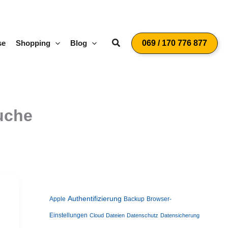
Suchen
se
Shopping
Blog
069 / 170 776 877
uche
Authentifizierung
Apple
Backup
Browser-
Einstellungen
Cloud
Dateien
Datenschutz
Datensicherung