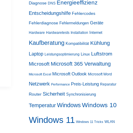
Energieeffizienz
Diagnose
DNS
Entscheidungshilfe
Fehlercodes
Geräte
Fehlerdiagnose
Fehlermeldungen
Internet
Hardware
Hardwaretests
Installation
Kaufberatung
Kühlung
Kompatibilität
Luftstrom
Laptop
Linux
Leistungsoptimierung
Microsoft 365 Verwaltung
Microsoft
Microsoft Outlook
Microsoft Word
Microsoft Excel
Netzwerk
Preis-Leistung
Reparatur
Performance
Sicherheit
Router
Synchronisierung
Windows 10
Windows
Temperatur
Windows 11
WLAN
Windows 11 Tricks