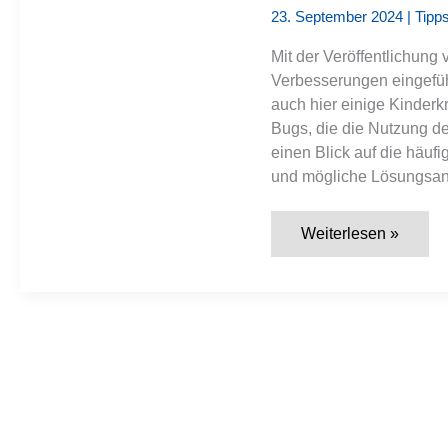
23. September 2024
|
Tipps
Mit der Veröffentlichun
Verbesserungen eingeführ
auch hier einige Kinder
Bugs, die die Nutzung de
einen Blick auf die häuf
und mögliche Lösungsan
macOS
Weiterlesen »
Sequoia
15.0:
Probleme
und
Bugs
–
was
Nutzer
nach
dem
Update
berichten