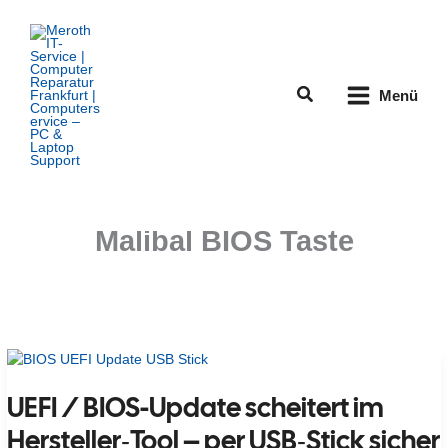
Zum
Inhalt
springen
Suchen
Menü
Malibal BIOS Taste
UEFI / BIOS-Update scheitert im
Hersteller‑Tool – per USB‑Stick sicher