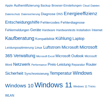
Authentifizierung
Apple
Backup
Browser-Einstellungen
Cloud
Dateien
Energieeffizienz
Diagnose
DNS
Datenschutz
Datensicherung
Entscheidungshilfe
Fehlerdiagnose
Fehlercodes
Geräte
Fehlermeldungen
Internet
Hardware
Hardwaretests
Installation
Kaufberatung
Kühlung
Laptop
Kompatibilität
Luftstrom
Microsoft
Microsoft
Linux
Leistungsoptimierung
365 Verwaltung
Microsoft Outlook
Microsoft
Microsoft Excel
Netzwerk
Preis-Leistung
Router
Word
Reparatur
Performance
Windows
Sicherheit
Temperatur
Synchronisierung
Windows 11
Windows 10
Windows 11 Tricks
WLAN