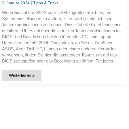
2. Januar 2024
|
Tipps & Tricks
Wenn Sie auf das BIOS oder UEFI zugreifen möchten, um
Systemeinstellungen zu ändern, ist es wichtig, die richtigen
Tastenkombinationen zu kennen. Diese Tabelle bietet Ihnen eine
detaillierte Übersicht über die aktuellen Tastenkombinationen für
BIOS- und Boot-Menüs bei den führenden PC- und Laptop-
Herstellern im Jahr 2024. Ganz gleich, ob Sie ein Gerät von
ASUS, Acer, Dell, HP, Lenovo oder einem anderen Hersteller
verwenden, finden Sie hier die passenden Tasten, um auf das
BIOS zuzugreifen oder das Boot-Menü zu öffnen. Für jedes
Gesamtliste:
Weiterlesen »
Tastenkombinationen
für
BIOS
/
UEFI
/
Bootmenü
/
Startoptionen
(alle
Hersteller)