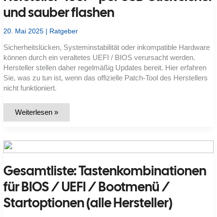
und sauber flashen
20. Mai 2025
|
Ratgeber
Sicherheitslücken, Systeminstabilität oder inkompatible Hardware
können durch ein veraltetes UEFI / BIOS verursacht werden.
Hersteller stellen daher regelmäßig Updates bereit. Hier erfahren
Sie, was zu tun ist, wenn das offizielle Patch-Tool des Herstellers
nicht funktioniert.
UEFI
Weiterlesen »
/
BIOS-
Update
scheitert
im
Hersteller‑Tool –
per
Gesamtliste: Tastenkombinationen
USB‑Stick
sicher
und
für BIOS / UEFI / Bootmenü /
sauber
flashen
Startoptionen (alle Hersteller)