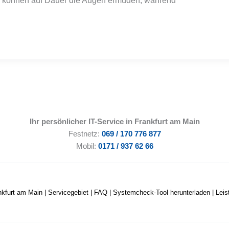
e können auf Dauer die Augen ermüden, während
Ihr persönlicher IT-Service in Frankfurt am Main
Festnetz:
069 / 170 776 877
Mobil:
0171 / 937 62 66
nkfurt am Main
|
Servicegebiet
|
FAQ
|
Systemcheck-Tool herunterladen
|
Lei