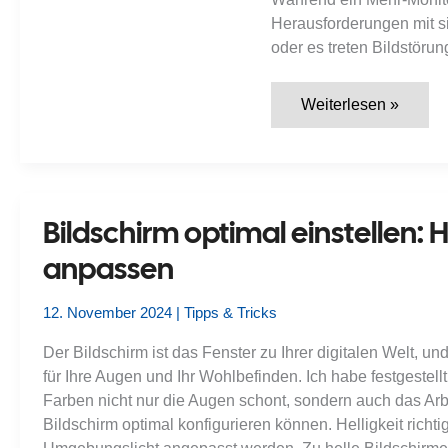
Herausforderungen mit si
oder es treten Bildstöru
Dual-
Weiterlesen »
Monitor-
Troubleshooting
für
Windows:
Häufige
Probleme
und
Bildschirm optimal einstellen: 
hilfreiche
Tricks
anpassen
12. November 2024
|
Tipps & Tricks
Der Bildschirm ist das Fenster zu Ihrer digitalen Welt, 
für Ihre Augen und Ihr Wohlbefinden. Ich habe festgestell
Farben nicht nur die Augen schont, sondern auch das Arb
Bildschirm optimal konfigurieren können. Helligkeit richtig