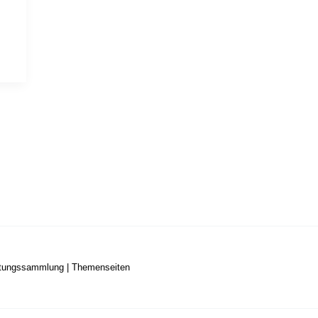
stungssammlung
|
Themenseiten