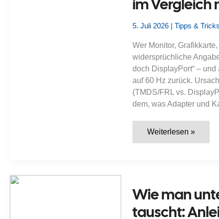
im Vergleich
5. Juli 2026
|
Tipps & Trick
Wer Monitor, Grafikkarte,
widersprüchliche Angaben
doch DisplayPort“ – und 
auf 60 Hz zurück. Ursach
(TMDS/FRL vs. DisplayPo
dem, was Adapter und Kab
Welche
Weiterlesen »
Monitor‑Schnittstelle
passt
zu
meiner
Grafikkarte?
HDMI,
DisplayPort,
Wie man unte
DVI
und
tauscht: Anle
USB‑C
im