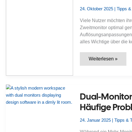
Vergleich
mit
24. Oktober 2025
|
Tipps &
Grenzwerten
Viele Nutzer möchten ihr
Zweitmonitor optimal ge
Auflösungsanpassungen un
alles Wichtige über die k
Wie
Weiterlesen »
man
unter
Windows
die
Monitore
1
und
Dual-Monitor
2
tauscht:
Häufige Probl
Anleitung
und
Tipps
24. Januar 2025
|
Tipps & T
Während ein Mehr-Monitor