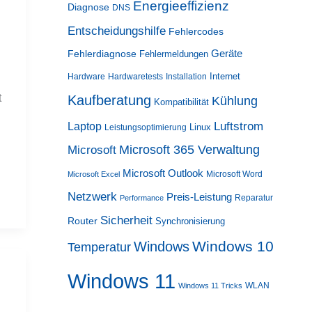
Energieeffizienz
Diagnose
DNS
Entscheidungshilfe
Fehlercodes
Geräte
Fehlerdiagnose
Fehlermeldungen
Internet
Hardware
Hardwaretests
Installation
t
Kaufberatung
Kühlung
Kompatibilität
Luftstrom
Laptop
Linux
Leistungsoptimierung
Microsoft 365 Verwaltung
Microsoft
Microsoft Outlook
Microsoft Word
Microsoft Excel
Netzwerk
Preis-Leistung
Reparatur
Performance
Sicherheit
Router
Synchronisierung
Windows 10
Windows
Temperatur
Windows 11
WLAN
Windows 11 Tricks