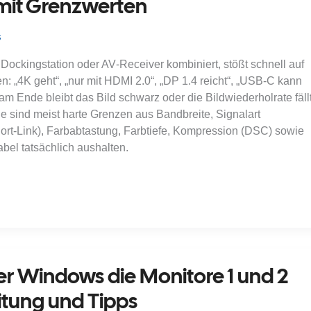
 mit Grenzwerten
s
 Dockingstation oder AV‑Receiver kombiniert, stößt schnell auf
: „4K geht“, „nur mit HDMI 2.0“, „DP 1.4 reicht“, „USB‑C kann
am Ende bleibt das Bild schwarz oder die Bildwiederholrate fäll
e sind meist harte Grenzen aus Bandbreite, Signalart
rt‑Link), Farbabtastung, Farbtiefe, Kompression (DSC) sowie
el tatsächlich aushalten.
r Windows die Monitore 1 und 2
itung und Tipps