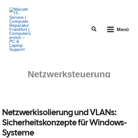
Zum
Inhalt
springen
Suchen
Menü
Netzwerksteuerung
Netzwerkisolierung und VLANs:
Sicherheitskonzepte für Windows-
Systeme