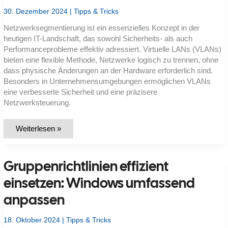
30. Dezember 2024
|
Tipps & Tricks
Netzwerksegmentierung ist ein essenzielles Konzept in der
heutigen IT-Landschaft, das sowohl Sicherheits- als auch
Performanceprobleme effektiv adressiert. Virtuelle LANs (VLANs)
bieten eine flexible Methode, Netzwerke logisch zu trennen, ohne
dass physische Änderungen an der Hardware erforderlich sind.
Besonders in Unternehmensumgebungen ermöglichen VLANs
eine verbesserte Sicherheit und eine präzisere
Netzwerksteuerung.
Netzwerkisolierung
Weiterlesen »
und
VLANs:
Sicherheitskonzepte
für
Gruppenrichtlinien effizient
Windows-
Systeme
einsetzen: Windows umfassend
anpassen
18. Oktober 2024
|
Tipps & Tricks