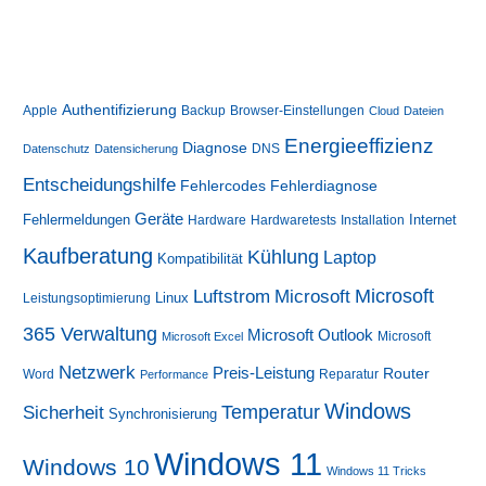
Authentifizierung
Apple
Backup
Browser-Einstellungen
Cloud
Dateien
Energieeffizienz
Diagnose
DNS
Datenschutz
Datensicherung
Entscheidungshilfe
Fehlerdiagnose
Fehlercodes
Geräte
Fehlermeldungen
Internet
Hardware
Hardwaretests
Installation
Kaufberatung
Kühlung
Laptop
Kompatibilität
Luftstrom
Microsoft
Microsoft
Linux
Leistungsoptimierung
365 Verwaltung
Microsoft Outlook
Microsoft
Microsoft Excel
Netzwerk
Preis-Leistung
Router
Word
Reparatur
Performance
Windows
Sicherheit
Temperatur
Synchronisierung
Windows 11
Windows 10
Windows 11 Tricks