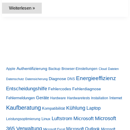
Liste:
Weiterlesen »
Die
wichtigsten
Systemdienste
unter
Windows
10
und
11
Authentifizierung
Apple
Backup
Browser-Einstellungen
Cloud
Dateien
Energieeffizienz
Diagnose
DNS
Datenschutz
Datensicherung
Entscheidungshilfe
Fehlerdiagnose
Fehlercodes
Geräte
Fehlermeldungen
Internet
Hardware
Hardwaretests
Installation
Kaufberatung
Kühlung
Laptop
Kompatibilität
Luftstrom
Microsoft
Microsoft
Linux
Leistungsoptimierung
365 Verwaltung
Microsoft Outlook
Microsoft
Microsoft Excel