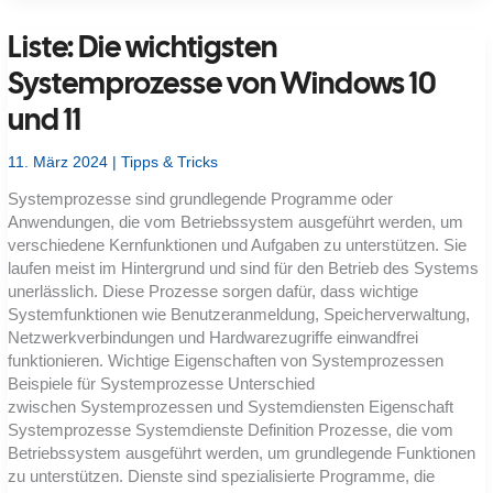
Windows-
Anmeldefehler
Liste: Die wichtigsten
bedeuten
was?
Fehlermeldungen
Systemprozesse von Windows 10
und
Statuscodes
und 11
technisch
korrekt
zuordnen
11. März 2024
|
Tipps & Tricks
Systemprozesse sind grundlegende Programme oder
Anwendungen, die vom Betriebssystem ausgeführt werden, um
verschiedene Kernfunktionen und Aufgaben zu unterstützen. Sie
laufen meist im Hintergrund und sind für den Betrieb des Systems
unerlässlich. Diese Prozesse sorgen dafür, dass wichtige
Systemfunktionen wie Benutzeranmeldung, Speicherverwaltung,
Netzwerkverbindungen und Hardwarezugriffe einwandfrei
funktionieren. Wichtige Eigenschaften von Systemprozessen
Beispiele für Systemprozesse Unterschied
zwischen Systemprozessen und Systemdiensten Eigenschaft
Systemprozesse Systemdienste Definition Prozesse, die vom
Betriebssystem ausgeführt werden, um grundlegende Funktionen
zu unterstützen. Dienste sind spezialisierte Programme, die