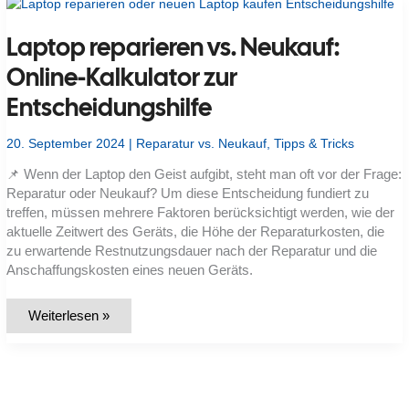
Main:
Kosten,
Diagnose
Laptop reparieren vs. Neukauf:
und
wann
sich
Online-Kalkulator zur
eine
Reparatur
Entscheidungshilfe
lohnt
20. September 2024
|
Reparatur vs. Neukauf
,
Tipps & Tricks
📌 Wenn der Laptop den Geist aufgibt, steht man oft vor der Frage:
Reparatur oder Neukauf? Um diese Entscheidung fundiert zu
treffen, müssen mehrere Faktoren berücksichtigt werden, wie der
aktuelle Zeitwert des Geräts, die Höhe der Reparaturkosten, die
zu erwartende Restnutzungsdauer nach der Reparatur und die
Anschaffungskosten eines neuen Geräts.
Laptop
Weiterlesen »
reparieren
vs.
Neukauf:
Online-
Kalkulator
zur
Entscheidungshilfe