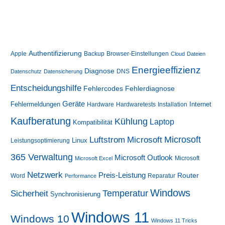
Authentifizierung
Apple
Backup
Browser-Einstellungen
Cloud
Dateien
Energieeffizienz
Diagnose
DNS
Datenschutz
Datensicherung
Entscheidungshilfe
Fehlerdiagnose
Fehlercodes
Geräte
Fehlermeldungen
Internet
Hardware
Hardwaretests
Installation
Kaufberatung
Kühlung
Laptop
Kompatibilität
Luftstrom
Microsoft
Microsoft
Linux
Leistungsoptimierung
365 Verwaltung
Microsoft Outlook
Microsoft
Microsoft Excel
Netzwerk
Preis-Leistung
Router
Word
Reparatur
Performance
Windows
Sicherheit
Temperatur
Synchronisierung
Windows 11
Windows 10
Windows 11 Tricks