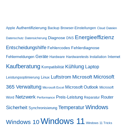
Ihren
Bedarf
an
Authentifizierung
Apple
Backup
Browser-Einstellungen
Cloud
Dateien
Energieeffizienz
Diagnose
DNS
Datenschutz
Datensicherung
Entscheidungshilfe
Fehlerdiagnose
Fehlercodes
Geräte
Fehlermeldungen
Internet
Hardware
Hardwaretests
Installation
Kaufberatung
Kühlung
Laptop
Kompatibilität
Luftstrom
Microsoft
Microsoft
Linux
Leistungsoptimierung
365 Verwaltung
Microsoft Outlook
Microsoft
Microsoft Excel
Netzwerk
Preis-Leistung
Router
Word
Reparatur
Performance
Windows
Sicherheit
Temperatur
Synchronisierung
Windows 11
Windows 10
Windows 11 Tricks