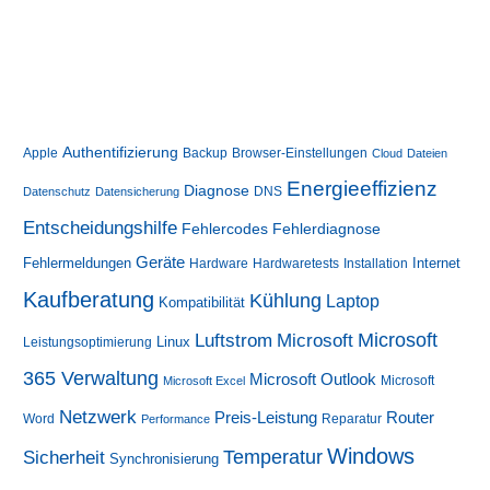
(SSD,
HDD,
NVMe,
USB-
Stick
&
Co.)
Authentifizierung
Apple
Backup
Browser-Einstellungen
Cloud
Dateien
Energieeffizienz
Diagnose
DNS
Datenschutz
Datensicherung
Entscheidungshilfe
Fehlerdiagnose
Fehlercodes
Geräte
Fehlermeldungen
Internet
Hardware
Hardwaretests
Installation
Kaufberatung
Kühlung
Laptop
Kompatibilität
Luftstrom
Microsoft
Microsoft
Linux
Leistungsoptimierung
365 Verwaltung
Microsoft Outlook
Microsoft
Microsoft Excel
Netzwerk
Preis-Leistung
Router
Word
Reparatur
Performance
Windows
Sicherheit
Temperatur
Synchronisierung