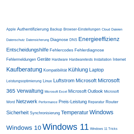
Authentifizierung
Apple
Backup
Browser-Einstellungen
Cloud
Dateien
Energieeffizienz
Diagnose
DNS
Datenschutz
Datensicherung
Entscheidungshilfe
Fehlerdiagnose
Fehlercodes
Geräte
Fehlermeldungen
Internet
Hardware
Hardwaretests
Installation
Kaufberatung
Kühlung
Laptop
Kompatibilität
Luftstrom
Microsoft
Microsoft
Linux
Leistungsoptimierung
365 Verwaltung
Microsoft Outlook
Microsoft
Microsoft Excel
Netzwerk
Preis-Leistung
Router
Word
Reparatur
Performance
Windows
Sicherheit
Temperatur
Synchronisierung
Windows 11
Windows 10
Windows 11 Tricks