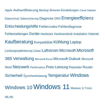
Authentifizierung
Apple
Backup
Browser-Einstellungen
Cloud
Dateien
Energieeffizienz
Diagnose
DNS
Datenschutz
Datensicherung
Entscheidungshilfe
Fehlerdiagnose
Fehlercodes
Geräte
Fehlermeldungen
Internet
Hardware
Hardwaretests
Installation
Kaufberatung
Kühlung
Laptop
Kompatibilität
Luftstrom
Microsoft
Microsoft
Linux
Leistungsoptimierung
365 Verwaltung
Microsoft Outlook
Microsoft
Microsoft Excel
Netzwerk
Preis-Leistung
Router
Word
Reparatur
Performance
Windows
Sicherheit
Temperatur
Synchronisierung
Windows 11
Windows 10
Windows 11 Tricks
WLAN