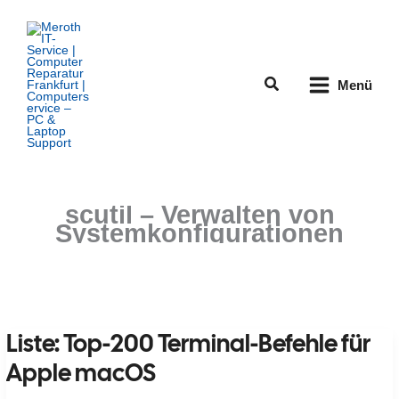
Zum
Inhalt
springen
Suchen
Menü
scutil – Verwalten von
Systemkonfigurationen
Liste: Top-200 Terminal-Befehle für
Apple macOS