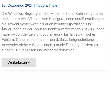
12. Dezember 2024
|
Tipps & Tricks
Die Windows-Registry ist das Herzstück des Betriebssystems
und steuert eine Vielzahl von Konfigurationen und Einstellungen,
die sowohl systemweit als auch benutzerspezifisch sind.
Änderungen an der Registry können tiefgreifende Auswirkungen
haben – von der Leistungsoptimierung bis hin zu kritischen
Fehlern. Daher ist es entscheidend, dass fortgeschrittene
Anwender sichere Wege finden, um die Registry effizient zu
sichern, zu verwalten und wiederherzustellen.
Systemregistrierung
Weiterlesen »
effizient
sichern
und
wiederherstellen:
Vermeidung
kritischer
Fehler