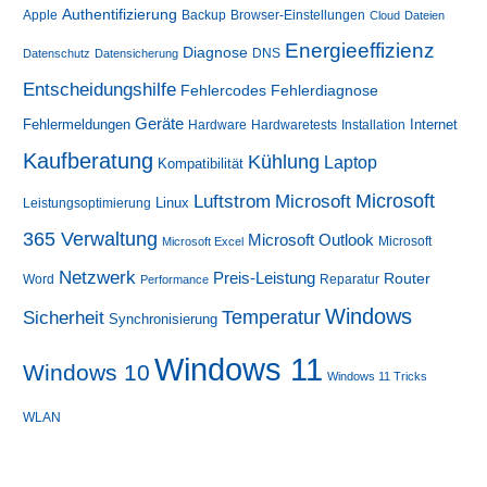
Authentifizierung
Apple
Backup
Browser-Einstellungen
Cloud
Dateien
Energieeffizienz
Diagnose
DNS
Datenschutz
Datensicherung
Entscheidungshilfe
Fehlerdiagnose
Fehlercodes
Geräte
Fehlermeldungen
Internet
Hardware
Hardwaretests
Installation
Kaufberatung
Kühlung
Laptop
Kompatibilität
Luftstrom
Microsoft
Microsoft
Linux
Leistungsoptimierung
365 Verwaltung
Microsoft Outlook
Microsoft
Microsoft Excel
Netzwerk
Preis-Leistung
Router
Word
Reparatur
Performance
Windows
Sicherheit
Temperatur
Synchronisierung
Windows 11
Windows 10
Windows 11 Tricks
WLAN