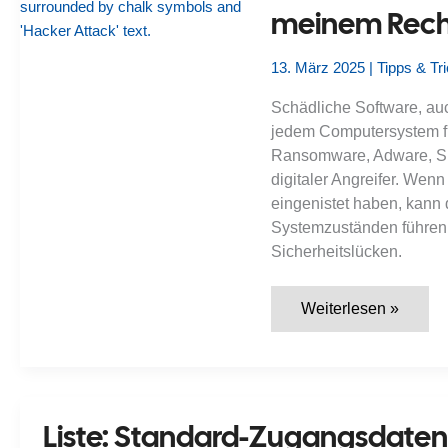
Postfächern
meinem Rec
vor
neuer
Angriffswelle
13. März 2025
|
Tipps & Tr
Schädliche Software, au
jedem Computersystem f
Ransomware, Adware, Spy
digitaler Angreifer. We
eingenistet haben, kann d
Systemzuständen führen,
Sicherheitslücken.
Wie
Weiterlesen »
entferne
ich
Viren
und
Malware
effektiv
von
Liste: Standard-Zugangsdaten 
meinem