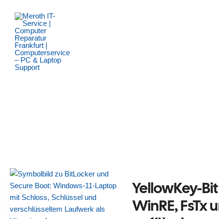
Zum
Inhalt
springen
YellowKey-Bi
WinRE, FsTx 