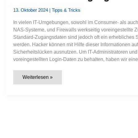
Rechner?
13. Oktober 2024
|
Tipps & Tricks
In vielen IT-Umgebungen, sowohl im Consumer- als auch
NAS-Systeme, und Firewalls werkseitig voreingestellte Z
Standard-Zugangsdaten sind jedoch oft ein erhebliches Sic
werden. Hacker können mit Hilfe dieser Informationen au
Sicherheitslücken ausnutzen. Um IT-Administratoren und 
voreingestellten Login-Daten zu behalten, haben wir ein
Liste:
Weiterlesen »
Standard-
Zugangsdaten
für
alle
gängigen
IT-
Geräte