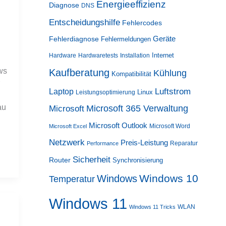
Energieeffizienz
Diagnose
DNS
Entscheidungshilfe
Fehlercodes
Geräte
Fehlerdiagnose
Fehlermeldungen
Internet
Hardware
Hardwaretests
Installation
ws
Kaufberatung
Kühlung
Kompatibilität
Luftstrom
Laptop
Linux
Leistungsoptimierung
au
Microsoft 365 Verwaltung
Microsoft
Microsoft Outlook
Microsoft Word
Microsoft Excel
Netzwerk
Preis-Leistung
Reparatur
Performance
Sicherheit
Router
Synchronisierung
Windows 10
Windows
Temperatur
Windows 11
WLAN
Windows 11 Tricks