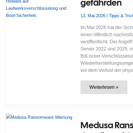
gefährden
13. Mai 2026
|
Tipps & Tric
Im Mai 2026 hat der Sic
einen öffentlich nachvol
veröffentlicht. Der Angr
Server 2022 und 2025, ni
BitLocker-Verschlüsselun
Wiederherstellungsumgeb
vor dem Verlust der physi
YellowKey-
Weiterlesen »
BitLocker-
Bypass
(05/2026):
Wie
WinRE,
FsTx
und
Medusa Ranso
FailRelock
Windows-