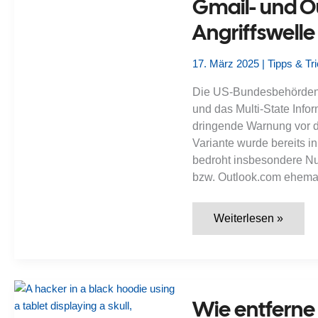
Gmail- und O
11-
Geräte
Angriffswelle
gefährden
17. März 2025
|
Tipps & Tr
Die US-Bundesbehörden F
und das Multi-State Inf
dringende Warnung vor
Variante wurde bereits in
bedroht insbesondere Nut
bzw. Outlook.com ehemals
Medusa
Weiterlesen »
Ransomware:
FBI
warnt
Nutzer
von
Gmail-
und
Wie entferne 
Outlook-