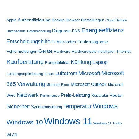
Authentifizierung
Apple
Backup
Browser-Einstellungen
Cloud
Dateien
Energieeffizienz
Diagnose
DNS
Datenschutz
Datensicherung
Entscheidungshilfe
Fehlerdiagnose
Fehlercodes
Geräte
Fehlermeldungen
Internet
Hardware
Hardwaretests
Installation
Kaufberatung
Kühlung
Laptop
Kompatibilität
Luftstrom
Microsoft
Microsoft
Linux
Leistungsoptimierung
365 Verwaltung
Microsoft Outlook
Microsoft
Microsoft Excel
Netzwerk
Preis-Leistung
Router
Word
Reparatur
Performance
Windows
Sicherheit
Temperatur
Synchronisierung
Windows 11
Windows 10
Windows 11 Tricks
WLAN