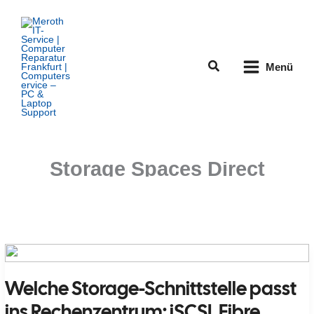
Zum
Inhalt
springen
Suchen
Menü
Storage Spaces Direct
Welche Storage-Schnittstelle passt
ins Rechenzentrum: iSCSI, Fibre