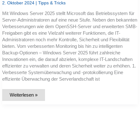
2. Oktober 2024
|
Tipps & Tricks
Mit Windows Server 2025 stellt Microsoft das Betriebssystem für
Server-Administratoren auf eine neue Stufe. Neben den bekannten
Verbesserungen wie dem OpenSSH-Server und erweiterten SMB-
Freigaben gibt es eine Vielzahl weiterer Funktionen, die IT-
Administratoren noch mehr Kontrolle, Sicherheit und Flexibilität
bieten. Vom verbesserten Monitoring bis hin zu intelligenten
Backup-Optionen – Windows Server 2025 führt zahlreiche
Innovationen ein, die darauf abzielen, komplexe IT-Landschaften
effizienter zu verwalten und deren Sicherheit weiter zu erhöhen. 1.
Verbesserte Systemüberwachung und -protokollierung Eine
effiziente Überwachung der Serverlandschaft ist
Windows
Weiterlesen »
Server
2025:
Die
umfassenden
Neuerungen
für
Administratoren
im
Detail