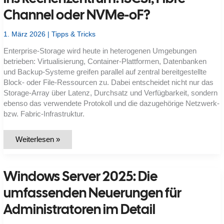
Channel oder NVMe-oF?
1. März 2026
|
Tipps & Tricks
Enterprise-Storage wird heute in heterogenen Umgebungen
betrieben: Virtualisierung, Container-Plattformen, Datenbanken
und Backup-Systeme greifen parallel auf zentral bereitgestellte
Block- oder File-Ressourcen zu. Dabei entscheidet nicht nur das
Storage-Array über Latenz, Durchsatz und Verfügbarkeit, sondern
ebenso das verwendete Protokoll und die dazugehörige Netzwerk-
bzw. Fabric-Infrastruktur.
Welche
Weiterlesen »
Storage-
Schnittstelle
passt
ins
Windows Server 2025: Die
Rechenzentrum:
iSCSI,
Fibre
umfassenden Neuerungen für
Channel
oder
Administratoren im Detail
NVMe-
oF?