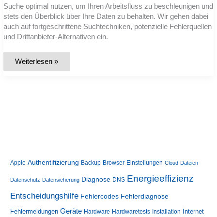
Suchtreffer?
Suche optimal nutzen, um Ihren Arbeitsfluss zu beschleunigen und
stets den Überblick über Ihre Daten zu behalten. Wir gehen dabei
auch auf fortgeschrittene Suchtechniken, potenzielle Fehlerquellen
und Drittanbieter-Alternativen ein.
Die
Weiterlesen »
Windows-
Suche
effizient
nutzen:
Leitfaden
für
schnelleres
Arbeiten
Authentifizierung
Apple
Backup
Browser-Einstellungen
Cloud
Dateien
Energieeffizienz
Diagnose
DNS
Datenschutz
Datensicherung
Entscheidungshilfe
Fehlerdiagnose
Fehlercodes
Geräte
Fehlermeldungen
Internet
Hardware
Hardwaretests
Installation