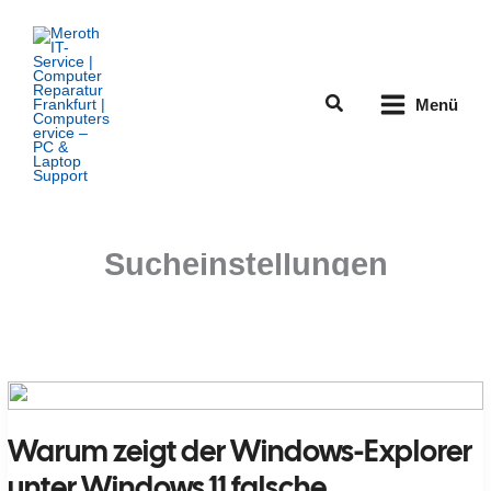
Zum
Inhalt
springen
Suchen
Menü
Sucheinstellungen
Warum zeigt der Windows-Explorer
unter Windows 11 falsche