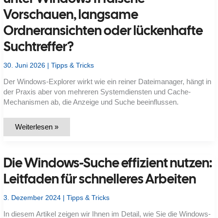
Vorschauen, langsame
Ordneransichten oder lückenhafte
Suchtreffer?
30. Juni 2026
|
Tipps & Tricks
Der Windows-Explorer wirkt wie ein reiner Dateimanager, hängt in
der Praxis aber von mehreren Systemdiensten und Cache-
Mechanismen ab, die Anzeige und Suche beeinflussen.
Warum
Weiterlesen »
zeigt
der
Windows-
Explorer
Die Windows-Suche effizient nutzen:
unter
Windows
11
Leitfaden für schnelleres Arbeiten
falsche
Vorschauen,
langsame
3. Dezember 2024
|
Tipps & Tricks
Ordneransichten
oder
In diesem Artikel zeigen wir Ihnen im Detail, wie Sie die Windows-
lückenhafte