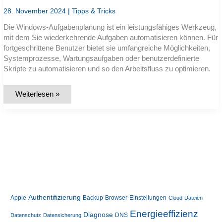
28. November 2024
|
Tipps & Tricks
Die Windows-Aufgabenplanung ist ein leistungsfähiges Werkzeug,
mit dem Sie wiederkehrende Aufgaben automatisieren können. Für
fortgeschrittene Benutzer bietet sie umfangreiche Möglichkeiten,
Systemprozesse, Wartungsaufgaben oder benutzerdefinierte
Skripte zu automatisieren und so den Arbeitsfluss zu optimieren.
Aufgabenplanung
Weiterlesen »
erweitern:
Automatisieren
Sie
Prozesse
in
Windows
Authentifizierung
Apple
Backup
Browser-Einstellungen
Cloud
Dateien
Energieeffizienz
Diagnose
DNS
Datenschutz
Datensicherung