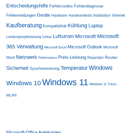
Entscheidungshilfe
Fehlerdiagnose
Fehlercodes
Geräte
Fehlermeldungen
Internet
Hardware
Hardwaretests
Installation
Kaufberatung
Kühlung
Laptop
Kompatibilität
Luftstrom
Microsoft
Microsoft
Linux
Leistungsoptimierung
365 Verwaltung
Microsoft Outlook
Microsoft
Microsoft Excel
Netzwerk
Preis-Leistung
Router
Word
Reparatur
Performance
Windows
Sicherheit
Temperatur
Synchronisierung
Windows 11
Windows 10
Windows 11 Tricks
WLAN
Microsoft-Office Anleitungen