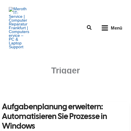
Zum
Inhalt
springen
Suchen
Menü
Trigger
Aufgabenplanung erweitern:
Automatisieren Sie Prozesse in
Windows