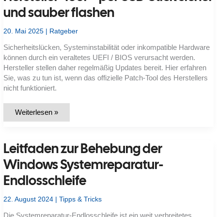
und sauber flashen
20. Mai 2025
|
Ratgeber
Sicherheitslücken, Systeminstabilität oder inkompatible Hardware
können durch ein veraltetes UEFI / BIOS verursacht werden.
Hersteller stellen daher regelmäßig Updates bereit. Hier erfahren
Sie, was zu tun ist, wenn das offizielle Patch-Tool des Herstellers
nicht funktioniert.
UEFI
Weiterlesen »
/
BIOS-
Update
scheitert
Leitfaden zur Behebung der
im
Hersteller‑Tool –
per
Windows Systemreparatur-
USB‑Stick
sicher
Endlosschleife
und
sauber
flashen
22. August 2024
|
Tipps & Tricks
Die Systemreparatur-Endlosschleife ist ein weit verbreitetes