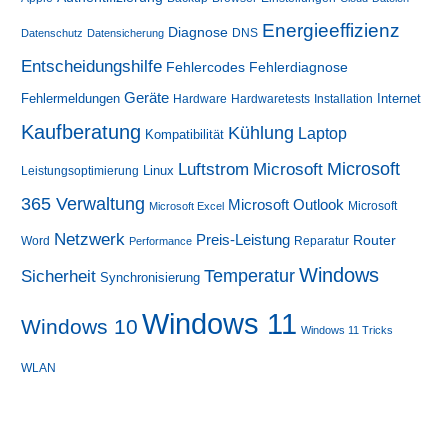
Energieeffizienz
Diagnose
DNS
Datenschutz
Datensicherung
Entscheidungshilfe
Fehlerdiagnose
Fehlercodes
Geräte
Fehlermeldungen
Internet
Hardware
Hardwaretests
Installation
Kaufberatung
Kühlung
Laptop
Kompatibilität
Luftstrom
Microsoft
Microsoft
Linux
Leistungsoptimierung
365 Verwaltung
Microsoft Outlook
Microsoft
Microsoft Excel
Netzwerk
Preis-Leistung
Router
Word
Reparatur
Performance
Windows
Sicherheit
Temperatur
Synchronisierung
Windows 11
Windows 10
Windows 11 Tricks
WLAN