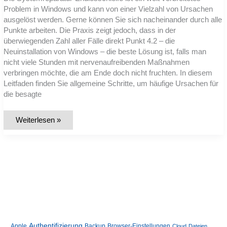
Problem in Windows und kann von einer Vielzahl von Ursachen
ausgelöst werden. Gerne können Sie sich nacheinander durch alle
Punkte arbeiten. Die Praxis zeigt jedoch, dass in der
überwiegenden Zahl aller Fälle direkt Punkt 4.2 – die
Neuinstallation von Windows – die beste Lösung ist, falls man
nicht viele Stunden mit nervenaufreibenden Maßnahmen
verbringen möchte, die am Ende doch nicht fruchten. In diesem
Leitfaden finden Sie allgemeine Schritte, um häufige Ursachen für
die besagte
Leitfaden
Weiterlesen »
zur
Behebung
der
Windows
Systemreparatur-
Endlosschleife
Authentifizierung
Apple
Backup
Browser-Einstellungen
Cloud
Dateien