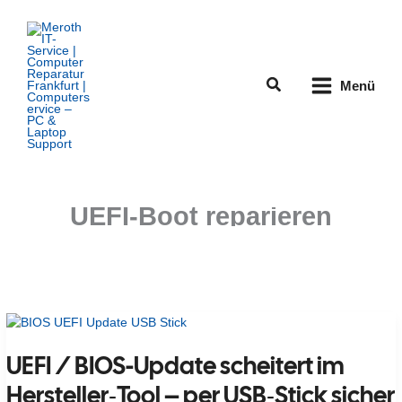
Zum
Inhalt
springen
Suchen
Menü
UEFI-Boot reparieren
UEFI / BIOS-Update scheitert im
Hersteller‑Tool – per USB‑Stick sicher