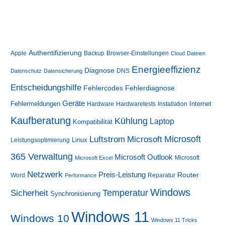
Teil
4
–
Inplace-
Upgrade
von
Windows
10
Authentifizierung
Apple
Backup
Browser-Einstellungen
Cloud
Dateien
auf
Windows
Energieeffizienz
Diagnose
DNS
Datenschutz
Datensicherung
11
(mit
Entscheidungshilfe
Fehlerdiagnose
Registry-
Fehlercodes
Hack)
Geräte
Fehlermeldungen
Internet
Hardware
Hardwaretests
Installation
Kaufberatung
Kühlung
Laptop
Kompatibilität
Luftstrom
Microsoft
Microsoft
Linux
Leistungsoptimierung
365 Verwaltung
Microsoft Outlook
Microsoft
Microsoft Excel
Netzwerk
Preis-Leistung
Router
Word
Reparatur
Performance
Windows
Sicherheit
Temperatur
Synchronisierung
Windows 11
Windows 10
Windows 11 Tricks