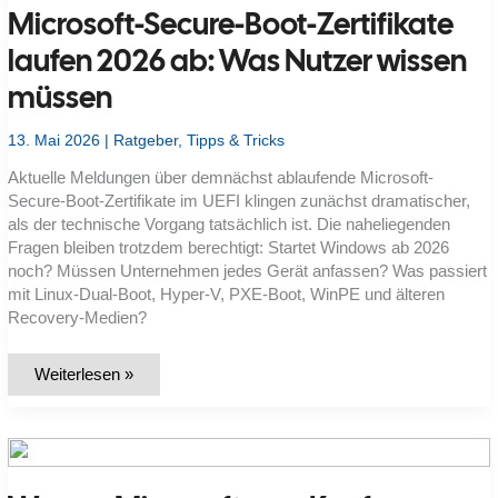
Microsoft-Secure-Boot-Zertifikate
laufen 2026 ab: Was Nutzer wissen
müssen
13. Mai 2026
|
Ratgeber
,
Tipps & Tricks
Aktuelle Meldungen über demnächst ablaufende Microsoft-
Secure-Boot-Zertifikate im UEFI klingen zunächst dramatischer,
als der technische Vorgang tatsächlich ist. Die naheliegenden
Fragen bleiben trotzdem berechtigt: Startet Windows ab 2026
noch? Müssen Unternehmen jedes Gerät anfassen? Was passiert
mit Linux-Dual-Boot, Hyper-V, PXE-Boot, WinPE und älteren
Recovery-Medien?
Microsoft-
Weiterlesen »
Secure-
Boot-
Zertifikate
laufen
2026
ab:
Was
Nutzer