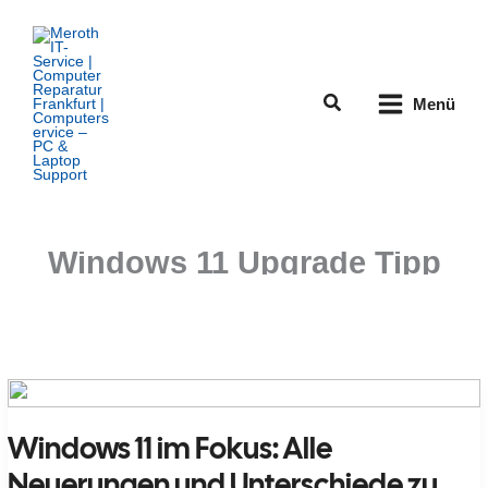
Zum
Inhalt
springen
Suchen
Menü
Windows 11 Upgrade Tipp
Windows 11 im Fokus: Alle
Neuerungen und Unterschiede zu