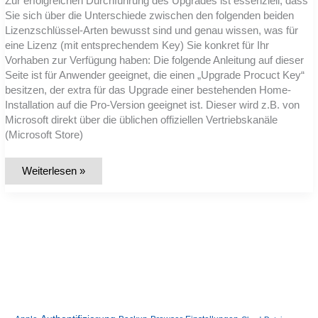
Zur erfolgreichen Durchführung des Upgrades ist essenziell, dass
Sie sich über die Unterschiede zwischen den folgenden beiden
Lizenzschlüssel-Arten bewusst sind und genau wissen, was für
eine Lizenz (mit entsprechendem Key) Sie konkret für Ihr
Vorhaben zur Verfügung haben: Die folgende Anleitung auf dieser
Seite ist für Anwender geeignet, die einen „Upgrade Procuct Key“
besitzen, der extra für das Upgrade einer bestehenden Home-
Installation auf die Pro-Version geeignet ist. Dieser wird z.B. von
Microsoft direkt über die üblichen offiziellen Vertriebskanäle
(Microsoft Store)
Anleitung:
Weiterlesen »
Wechsel
von
Windows
11
Home
zu
Windows
11
Pro
und
Umgang
mit
möglichen
Fehlern