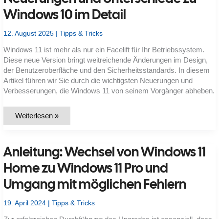
Windows 10 im Detail
12. August 2025
|
Tipps & Tricks
Windows 11 ist mehr als nur ein Facelift für Ihr Betriebssystem.
Diese neue Version bringt weitreichende Änderungen im Design,
der Benutzeroberfläche und den Sicherheitsstandards. In diesem
Artikel führen wir Sie durch die wichtigsten Neuerungen und
Verbesserungen, die Windows 11 von seinem Vorgänger abheben.
Windows
Weiterlesen »
11
im
Fokus:
Alle
Anleitung: Wechsel von Windows 11
Neuerungen
und
Unterschiede
Home zu Windows 11 Pro und
zu
Windows
Umgang mit möglichen Fehlern
10
im
Detail
19. April 2024
|
Tipps & Tricks