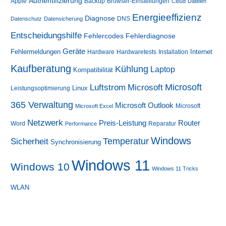
Authentifizierung
Apple
Backup
Browser-Einstellungen
Cloud
Dateien
Energieeffizienz
Diagnose
DNS
Datenschutz
Datensicherung
Entscheidungshilfe
Fehlerdiagnose
Fehlercodes
Geräte
Fehlermeldungen
Internet
Hardware
Hardwaretests
Installation
Kaufberatung
Kühlung
Laptop
Kompatibilität
Luftstrom
Microsoft
Microsoft
Linux
Leistungsoptimierung
365 Verwaltung
Microsoft Outlook
Microsoft
Microsoft Excel
Netzwerk
Preis-Leistung
Router
Word
Reparatur
Performance
Windows
Sicherheit
Temperatur
Synchronisierung
Windows 11
Windows 10
Windows 11 Tricks
WLAN