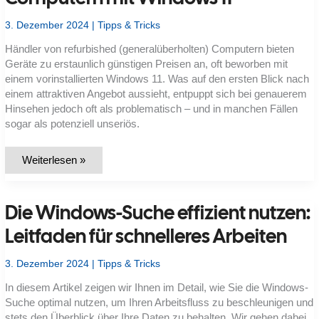
3. Dezember 2024
|
Tipps & Tricks
Händler von refurbished (generalüberholten) Computern bieten
Geräte zu erstaunlich günstigen Preisen an, oft beworben mit
einem vorinstallierten Windows 11. Was auf den ersten Blick nach
einem attraktiven Angebot aussieht, entpuppt sich bei genauerem
Hinsehen jedoch oft als problematisch – und in manchen Fällen
sogar als potenziell unseriös.
Vorsicht
Weiterlesen »
bei
günstigen
Refurbished-
Computern
Die Windows-Suche effizient nutzen:
mit
Windows
11
Leitfaden für schnelleres Arbeiten
3. Dezember 2024
|
Tipps & Tricks
In diesem Artikel zeigen wir Ihnen im Detail, wie Sie die Windows-
Suche optimal nutzen, um Ihren Arbeitsfluss zu beschleunigen und
stets den Überblick über Ihre Daten zu behalten. Wir gehen dabei