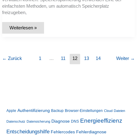
einfachsten Methoden, um automatisch Speicherplatz
freizugeben,
Speicherplatz
Weiterlesen »
freigeben:
Einfache
Schritte
zur
Bereinigung
der
Festplatte
←
Zurück
1
…
11
12
13
14
Weiter
→
Authentifizierung
Apple
Backup
Browser-Einstellungen
Cloud
Dateien
Energieeffizienz
Diagnose
DNS
Datenschutz
Datensicherung
Entscheidungshilfe
Fehlerdiagnose
Fehlercodes