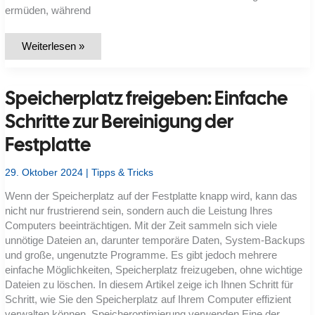
ermüden, während
Bildschirm
Weiterlesen »
optimal
einstellen:
Helligkeit,
Auflösung
Speicherplatz freigeben: Einfache
und
Farben
anpassen
Schritte zur Bereinigung der
Festplatte
29. Oktober 2024
|
Tipps & Tricks
Wenn der Speicherplatz auf der Festplatte knapp wird, kann das
nicht nur frustrierend sein, sondern auch die Leistung Ihres
Computers beeinträchtigen. Mit der Zeit sammeln sich viele
unnötige Dateien an, darunter temporäre Daten, System-Backups
und große, ungenutzte Programme. Es gibt jedoch mehrere
einfache Möglichkeiten, Speicherplatz freizugeben, ohne wichtige
Dateien zu löschen. In diesem Artikel zeige ich Ihnen Schritt für
Schritt, wie Sie den Speicherplatz auf Ihrem Computer effizient
verwalten können. Speicheroptimierung verwenden Eine der