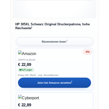
HP 305XL Schwarz Original Druckerpatrone, hohe
ℹ︎
Reichweite
ℹ︎
Rezensionen lesen
-9%
Ersparnis 9%
UVP**: € 25,15
€ 22,89
Auf Lager
Preise inkl. MwSt., zzgl. Versandkosten
ℹ︎
Jetzt bei
Amazon
ansehen
€ 22,89