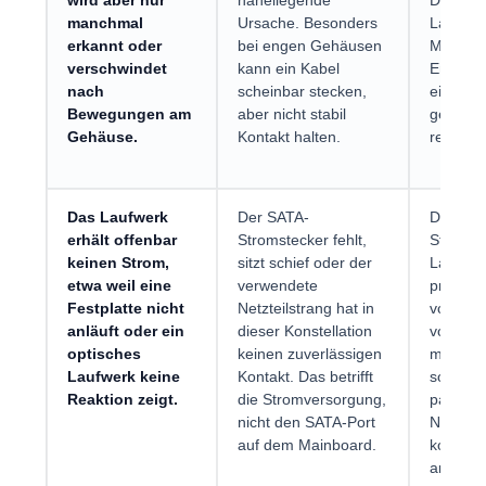
wird aber nur
naheliegende
Datenka
manchmal
Ursache. Besonders
Laufwer
erkannt oder
bei engen Gehäusen
Mainboa
verschwindet
kann ein Kabel
Enden si
nach
scheinbar stecken,
ein nur
Bewegungen am
aber nicht stabil
geprüfte
Gehäuse.
Kontakt halten.
reicht ni
Das Laufwerk
Der SATA-
Der brei
erhält offenbar
Stromstecker fehlt,
Stroman
keinen Strom,
sitzt schief oder der
Laufwerk
etwa weil eine
verwendete
prüfen.
Festplatte nicht
Netzteilstrang hat in
vom Netz
anläuft oder ein
dieser Konstellation
vom Mai
optisches
keinen zuverlässigen
modular
Laufwerk keine
Kontakt. Das betrifft
sollte 
Reaktion zeigt.
die Stromversorgung,
passen
nicht den SATA-Port
Netzteil
auf dem Mainboard.
korrekt
angesch