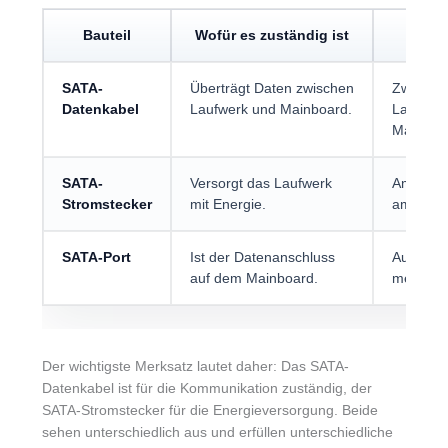
Bauteil
Wofür es zuständig ist
W
SATA-
Überträgt Daten zwischen
Zwische
Datenkabel
Laufwerk und Mainboard.
Laufwerk
Mainboa
SATA-
Versorgt das Laufwerk
Am Strom
Stromstecker
mit Energie.
am breit
SATA-Port
Ist der Datenanschluss
Auf dem 
auf dem Mainboard.
mehrerer
Der wichtigste Merksatz lautet daher: Das SATA-
Datenkabel ist für die Kommunikation zuständig, der
SATA-Stromstecker für die Energieversorgung. Beide
sehen unterschiedlich aus und erfüllen unterschiedliche