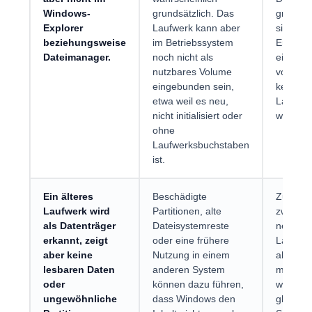
Windows-
grundsätzlich. Das
grundsät
Explorer
Laufwerk kann aber
sichtbar 
beziehungsweise
im Betriebssystem
Entschei
Dateimanager.
noch nicht als
ein Dat
nutzbares Volume
vorhande
eingebunden sein,
kein ve
etwa weil es neu,
Laufwer
nicht initialisiert oder
wird.
ohne
Laufwerksbuchstaben
ist.
Ein älteres
Beschädigte
Zu unter
Laufwerk wird
Partitionen, alte
zwische
als Datenträger
Dateisystemreste
neuen l
erkannt, zeigt
oder eine frühere
Laufwer
aber keine
Nutzung in einem
alten Da
lesbaren Daten
anderen System
möglich
oder
können dazu führen,
wichtige
ungewöhnliche
dass Windows den
gleiche