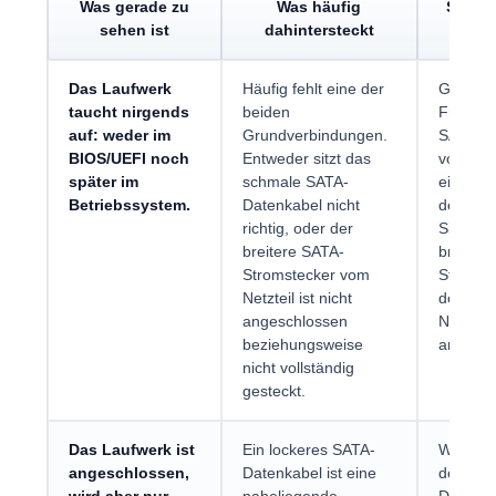
Was gerade zu
Was häufig
Sinnvo
sehen ist
dahintersteckt
Das Laufwerk
Häufig fehlt eine der
Getrenn
taucht nirgends
beiden
Führt e
auf: weder im
Grundverbindungen.
SATA-Da
BIOS/UEFI noch
Entweder sitzt das
vom Lau
später im
schmale SATA-
einem S
Betriebssystem.
Datenkabel nicht
dem Ma
richtig, oder der
Sitzt zus
breitere SATA-
breiter 
Stromstecker vom
Stromst
Netzteil ist nicht
dem
angeschlossen
Netzteil
beziehungsweise
am Lau
nicht vollständig
gesteckt.
Das Laufwerk ist
Ein lockeres SATA-
Wichtig i
angeschlossen,
Datenkabel ist eine
des sch