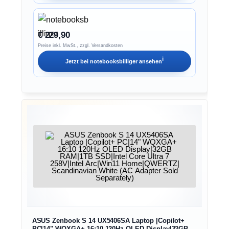
€ 229,90
Preise inkl. MwSt., zzgl. Versandkosten
ℹ︎
Jetzt bei
notebooksbilliger
ansehen
ASUS Zenbook S 14 UX5406SA Laptop |Copilot+
PC|14" WQXGA+ 16:10 120Hz OLED Display|32GB