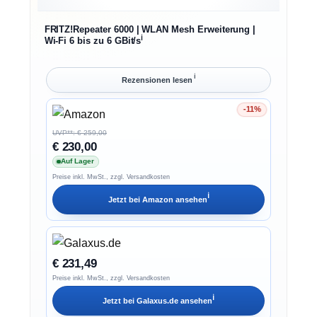
FRITZ!Repeater 6000 | WLAN Mesh Erweiterung |
ℹ︎
Wi-Fi 6 bis zu 6 GBit/s
ℹ︎
Rezensionen lesen
-11%
Ersparnis 11%
UVP**: € 259,00
€ 230,00
Auf Lager
Preise inkl. MwSt., zzgl. Versandkosten
ℹ︎
Jetzt bei
Amazon
ansehen
€ 231,49
Preise inkl. MwSt., zzgl. Versandkosten
ℹ︎
Jetzt bei
Galaxus.de
ansehen