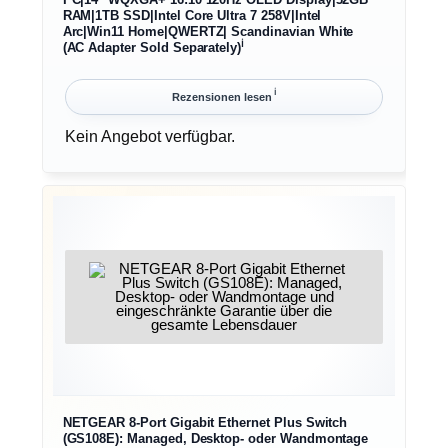
RAM|1TB SSD|Intel Core Ultra 7 258V|Intel
Arc|Win11 Home|QWERTZ| Scandinavian White
ℹ︎
(AC Adapter Sold Separately)
ℹ︎
Rezensionen lesen
Kein Angebot verfügbar.
NETGEAR 8-Port Gigabit Ethernet Plus Switch
(GS108E): Managed, Desktop- oder Wandmontage