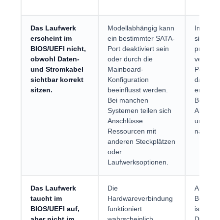
Das Laufwerk
Modellabhängig kann
Im BIOS
erscheint im
ein bestimmter SATA-
sich all
BIOS/UEFI nicht,
Port deaktiviert sein
prüfen, 
obwohl Daten-
oder durch die
verwend
und Stromkabel
Mainboard-
Port akt
sichtbar korrekt
Konfiguration
das Lau
sitzen.
beeinflusst werden.
erkannt 
Bei manchen
Bezeich
Systemen teilen sich
Abhängi
Anschlüsse
untersch
Ressourcen mit
nach Ma
anderen Steckplätzen
oder
Laufwerksoptionen.
Das Laufwerk
Die
Auf
taucht im
Hardwareverbindung
Betrieb
BIOS/UEFI auf,
funktioniert
ist zu p
aber nicht im
wahrscheinlich
Datentr