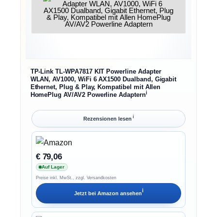
TP-Link TL-WPA7817 KIT Powerline Adapter
WLAN, AV1000, WiFi 6 AX1500 Dualband, Gigabit
Ethernet, Plug & Play, Kompatibel mit Allen
ℹ︎
HomePlug AV/AV2 Powerline Adaptern
ℹ︎
Rezensionen lesen
€ 79,06
Auf Lager
Preise inkl. MwSt., zzgl. Versandkosten
ℹ︎
Jetzt bei
Amazon
ansehen