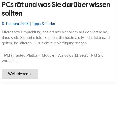
PCs rät und was Sie darüber wissen
sollten
6. Februar 2025
|
Tipps & Tricks
Microsofts Empfehlung basiert hier vor allem auf der Tatsache,
dass viele Sicherheitsfunktionen, die heute als Mindeststandard
gelten, bei älteren PCs nicht zur Verfügung stehen.
TPM (Trusted Platform Module): Windows 11 setzt TPM 2.0
voraus, …
Warum
Weiterlesen »
Microsoft
zum
Kauf
neuer
PCs
rät
und
was
Sie
darüber
wissen