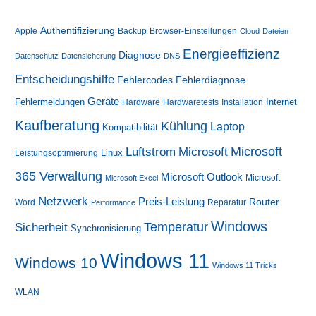
sollten
Authentifizierung
Apple
Backup
Browser-Einstellungen
Cloud
Dateien
Energieeffizienz
Diagnose
Datenschutz
Datensicherung
DNS
Entscheidungshilfe
Fehlercodes
Fehlerdiagnose
Geräte
Fehlermeldungen
Internet
Hardware
Hardwaretests
Installation
Kaufberatung
Kühlung
Laptop
Kompatibilität
Luftstrom
Microsoft
Microsoft
Linux
Leistungsoptimierung
365 Verwaltung
Microsoft Outlook
Microsoft
Microsoft Excel
Netzwerk
Preis-Leistung
Router
Word
Reparatur
Performance
Windows
Sicherheit
Temperatur
Synchronisierung
Windows 11
Windows 10
Windows 11 Tricks
WLAN