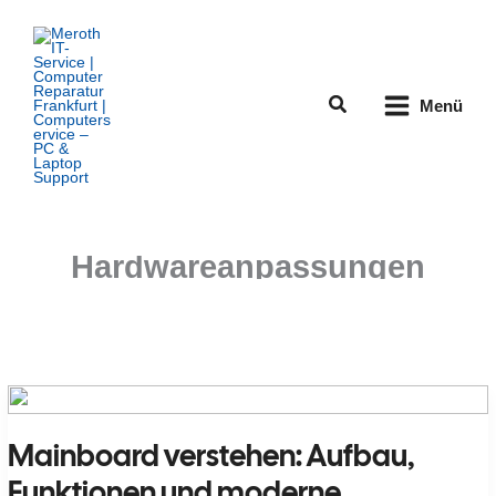
Zum
Inhalt
springen
Suchen
Menü
Hardwareanpassungen
Mainboard verstehen: Aufbau,
Funktionen und moderne