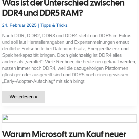
Was ist der Unterschied zwischen
DDR4 und DDR5 RAM?
24. Februar 2025
|
Tipps & Tricks
Nach DDR, DDR2, DDR3 und DDR4 steht nun DDR5 im Fokus –
und soll laut Herstellerangaben und Expertenmeinungen erneut
deutliche Fortschritte bei Datendurchsatz, Energieeffizienz und
Speicherkapazität bringen. Doch gleichzeitig ist DDR4 alles
andere als „veraltet“: Viele Rechner, die heute neu gekauft werden,
nutzen immer noch DDR4, weil die dazugehörigen Plattformen
günstiger oder ausgereift sind und DDR5 noch einen gewissen
„Early-Adopter-Aufschlag“ mit sich bringt.
Was
Weiterlesen »
ist
der
Unterschied
zwischen
DDR4
und
DDR5
Warum Microsoft zum Kauf neuer
RAM?