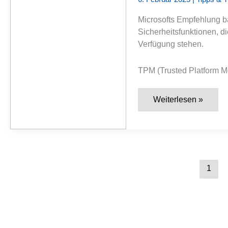
und
halte
Microsofts Empfehlung bas
das
Setup
Sicherheitsfunktionen, di
updatefest?
Verfügung stehen.
TPM (Trusted Platform M
Warum
Weiterlesen »
Microsoft
zum
Kauf
neuer
PCs
rät
und
was
1
Sie
darüber
wissen
sollten