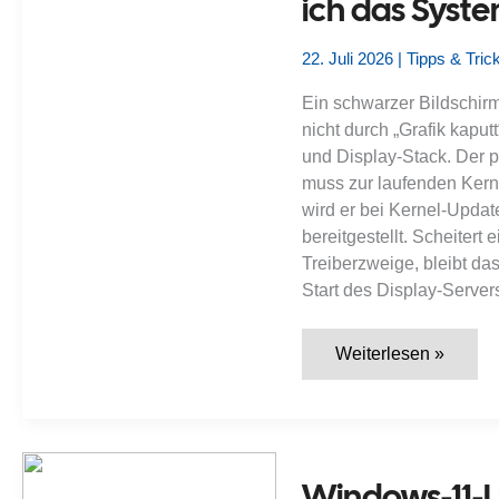
ich das Syst
22. Juli 2026
|
Tipps & Tric
Ein schwarzer Bildschir
nicht durch „Grafik kaput
und Display-Stack. Der p
muss zur laufenden Kern
wird er bei Kernel-Upda
bereitgestellt. Scheitert
Treiberzweige, bleibt das
Start des Display-Server
Ubuntu
Weiterlesen »
startet
nach
NVIDIA-
Treiberupdate
nur
noch
mit
Windows-11-U
schwarzem