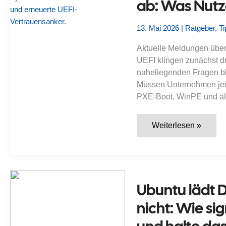
ab: Was Nutz
13. Mai 2026
|
Ratgeber
,
Ti
Aktuelle Meldungen über
UEFI klingen zunächst dr
naheliegenden Fragen bl
Müssen Unternehmen jede
PXE-Boot, WinPE und äl
Microsoft-
Weiterlesen »
Secure-
Boot-
Zertifikate
laufen
2026
ab:
Was
Ubuntu lädt 
Nutzer
wissen
nicht: Wie si
müssen