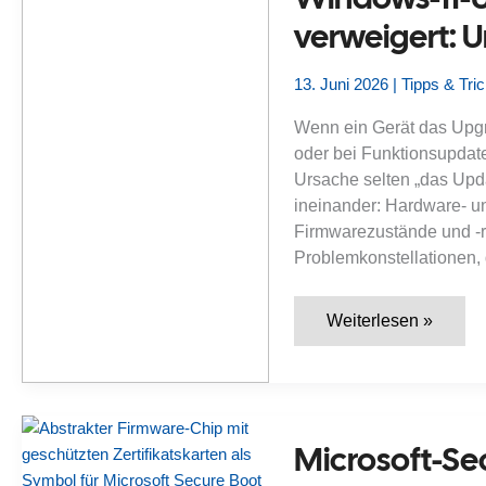
Bildschirm
verweigert: 
–
wie
bekomme
ich
13. Juni 2026
|
Tipps & Tri
das
System
Wenn ein Gerät das Upgr
wieder
zum
oder bei Funktionsupdate
Login?
Ursache selten „das Upda
ineinander: Hardware- u
Firmwarezustände und -ri
Problemkonstellationen,
Windows-
Weiterlesen »
11-
Upgrade
wird
blockiert
oder
verweigert:
Ursache
Microsoft-Sec
bestimmen