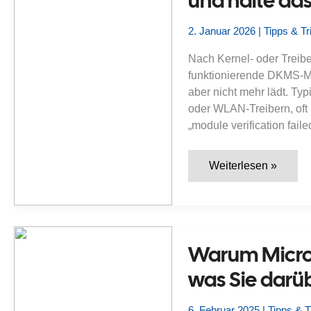
und halte da
2. Januar 2026
|
Tipps & Tr
Nach Kernel- oder Treibe
funktionierende DKMS-Mo
aber nicht mehr lädt. Ty
oder WLAN-Treibern, oft 
„module verification fail
Ubuntu
Weiterlesen »
lädt
DKMS-
Module
unter
Secure
Boot
nicht:
Warum Micros
Wie
signiere
was Sie darüb
ich
Kernel-
Module
korrekt
6. Februar 2025
|
Tipps & T