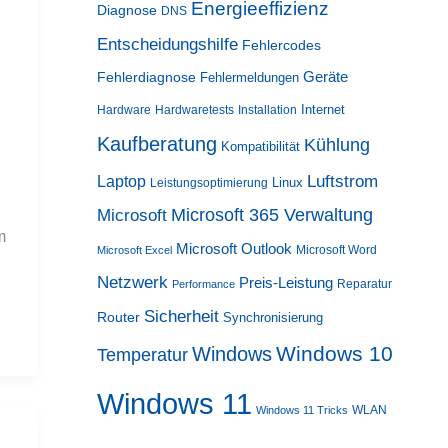
Energieeffizienz
Diagnose
DNS
Entscheidungshilfe
Fehlercodes
Geräte
Fehlerdiagnose
Fehlermeldungen
Internet
Hardware
Hardwaretests
Installation
Kaufberatung
Kühlung
Kompatibilität
Luftstrom
Laptop
Linux
Leistungsoptimierung
Microsoft 365 Verwaltung
Microsoft
m
Microsoft Outlook
Microsoft Word
Microsoft Excel
Netzwerk
Preis-Leistung
Reparatur
Performance
Sicherheit
Router
Synchronisierung
Windows 10
Windows
Temperatur
Windows 11
WLAN
Windows 11 Tricks