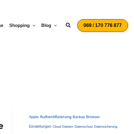
Suchen
se
Shopping
Blog
069 / 170 776 877
Authentifizierung
Apple
Backup
Browser-
e
Einstellungen
Cloud
Dateien
Datenschutz
Datensicherung