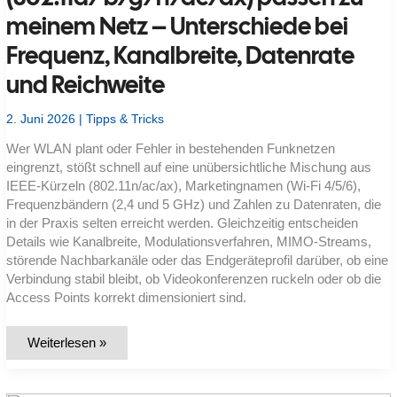
meinem Netz – Unterschiede bei
Frequenz, Kanalbreite, Datenrate
und Reichweite
2. Juni 2026
|
Tipps & Tricks
Wer WLAN plant oder Fehler in bestehenden Funknetzen
eingrenzt, stößt schnell auf eine unübersichtliche Mischung aus
IEEE-Kürzeln (802.11n/ac/ax), Marketingnamen (Wi‑Fi 4/5/6),
Frequenzbändern (2,4 und 5 GHz) und Zahlen zu Datenraten, die
in der Praxis selten erreicht werden. Gleichzeitig entscheiden
Details wie Kanalbreite, Modulationsverfahren, MIMO-Streams,
störende Nachbarkanäle oder das Endgeräteprofil darüber, ob eine
Verbindung stabil bleibt, ob Videokonferenzen ruckeln oder ob die
Access Points korrekt dimensioniert sind.
Welche
Weiterlesen »
WLAN-
Standards
(802.11a/b/g/n/ac/ax)
passen