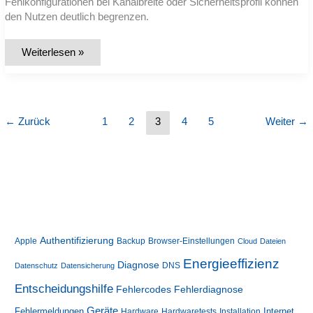
Fehlkonfigurationen bei Kanalbreite oder Sicherheitsprofil können
den Nutzen deutlich begrenzen.
Wi‑Fi
Weiterlesen »
7
zu
Hause
nutzen:
Welche
Voraussetzungen,
Gerätekompatibilität
←
Zurück
1
2
3
4
5
Weiter
→
und
Messmethoden
zählen
wirklich?
Authentifizierung
Apple
Backup
Browser-Einstellungen
Cloud
Dateien
Energieeffizienz
Diagnose
DNS
Datenschutz
Datensicherung
Entscheidungshilfe
Fehlerdiagnose
Fehlercodes
Geräte
Fehlermeldungen
Internet
Hardware
Hardwaretests
Installation