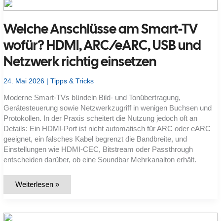
zu
meinem
Netz
Welche Anschlüsse am Smart-TV
–
Unterschiede
bei
wofür? HDMI, ARC/eARC, USB und
Frequenz,
Kanalbreite,
Netzwerk richtig einsetzen
Datenrate
und
Reichweite
24. Mai 2026
|
Tipps & Tricks
Moderne Smart-TVs bündeln Bild- und Tonübertragung,
Gerätesteuerung sowie Netzwerkzugriff in wenigen Buchsen und
Protokollen. In der Praxis scheitert die Nutzung jedoch oft an
Details: Ein HDMI-Port ist nicht automatisch für ARC oder eARC
geeignet, ein falsches Kabel begrenzt die Bandbreite, und
Einstellungen wie HDMI-CEC, Bitstream oder Passthrough
entscheiden darüber, ob eine Soundbar Mehrkanalton erhält.
Welche
Weiterlesen »
Anschlüsse
am
Smart-
TV
wofür?