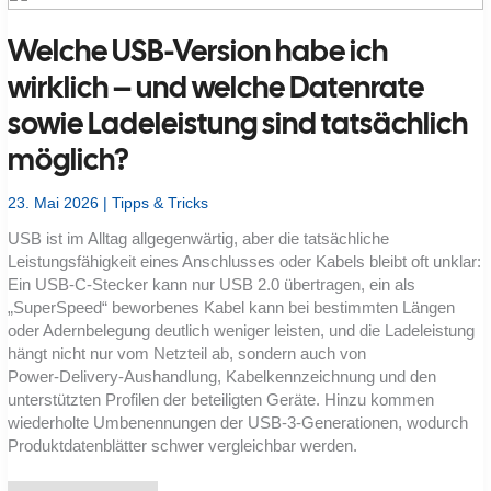
HDMI,
ARC/eARC,
Welche USB-Version habe ich
USB
und
Netzwerk
wirklich – und welche Datenrate
richtig
einsetzen
sowie Ladeleistung sind tatsächlich
möglich?
23. Mai 2026
|
Tipps & Tricks
USB ist im Alltag allgegenwärtig, aber die tatsächliche
Leistungsfähigkeit eines Anschlusses oder Kabels bleibt oft unklar:
Ein USB‑C‑Stecker kann nur USB 2.0 übertragen, ein als
„SuperSpeed“ beworbenes Kabel kann bei bestimmten Längen
oder Adernbelegung deutlich weniger leisten, und die Ladeleistung
hängt nicht nur vom Netzteil ab, sondern auch von
Power‑Delivery‑Aushandlung, Kabelkennzeichnung und den
unterstützten Profilen der beteiligten Geräte. Hinzu kommen
wiederholte Umbenennungen der USB‑3‑Generationen, wodurch
Produktdatenblätter schwer vergleichbar werden.