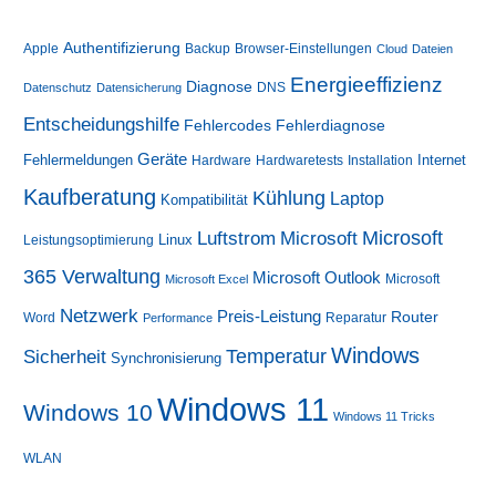
Authentifizierung
Apple
Backup
Browser-Einstellungen
Cloud
Dateien
Energieeffizienz
Diagnose
DNS
Datenschutz
Datensicherung
Entscheidungshilfe
Fehlerdiagnose
Fehlercodes
Geräte
Fehlermeldungen
Internet
Hardware
Hardwaretests
Installation
Kaufberatung
Kühlung
Laptop
Kompatibilität
Luftstrom
Microsoft
Microsoft
Linux
Leistungsoptimierung
365 Verwaltung
Microsoft Outlook
Microsoft
Microsoft Excel
Netzwerk
Preis-Leistung
Router
Word
Reparatur
Performance
Windows
Sicherheit
Temperatur
Synchronisierung
Windows 11
Windows 10
Windows 11 Tricks
WLAN