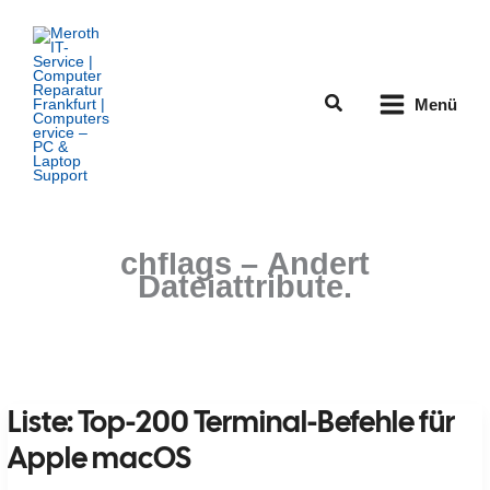
Zum
Inhalt
springen
Suchen
Menü
chflags – Ändert
Dateiattribute.
Liste: Top-200 Terminal-Befehle für
Apple macOS