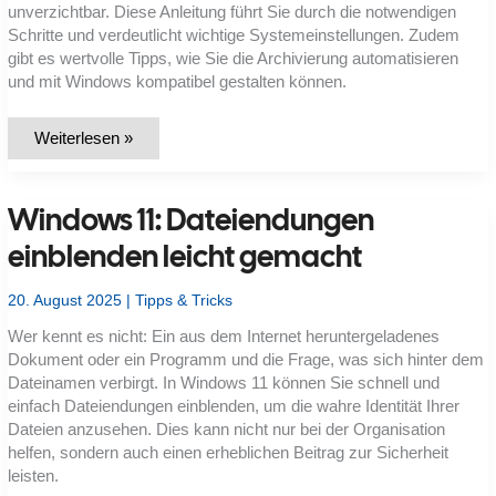
unverzichtbar. Diese Anleitung führt Sie durch die notwendigen
Schritte und verdeutlicht wichtige Systemeinstellungen. Zudem
gibt es wertvolle Tipps, wie Sie die Archivierung automatisieren
und mit Windows kompatibel gestalten können.
ZIP-
Weiterlesen »
Datei
am
Mac
erstellen:
Windows 11: Dateiendungen
So
geht’s
Schritt
einblenden leicht gemacht
für
Schritt
20. August 2025
|
Tipps & Tricks
Wer kennt es nicht: Ein aus dem Internet heruntergeladenes
Dokument oder ein Programm und die Frage, was sich hinter dem
Dateinamen verbirgt. In Windows 11 können Sie schnell und
einfach Dateiendungen einblenden, um die wahre Identität Ihrer
Dateien anzusehen. Dies kann nicht nur bei der Organisation
helfen, sondern auch einen erheblichen Beitrag zur Sicherheit
leisten.