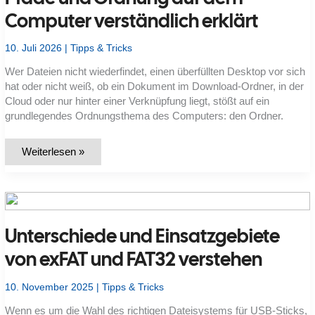
Computer verständlich erklärt
10. Juli 2026
|
Tipps & Tricks
Wer Dateien nicht wiederfindet, einen überfüllten Desktop vor sich
hat oder nicht weiß, ob ein Dokument im Download-Ordner, in der
Cloud oder nur hinter einer Verknüpfung liegt, stößt auf ein
grundlegendes Ordnungsthema des Computers: den Ordner.
Was
Weiterlesen »
ist
ein
Ordner?
Dateistruktur,
Pfade
und
Ordnung
Unterschiede und Einsatzgebiete
auf
dem
Computer
von exFAT und FAT32 verstehen
verständlich
erklärt
10. November 2025
|
Tipps & Tricks
Wenn es um die Wahl des richtigen Dateisystems für USB-Sticks,