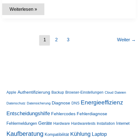
Windows
Weiterlesen »
Dateiendungen
anzeigen:
So
geht’s
leicht
und
sicher
1
2
3
Weiter
→
Authentifizierung
Apple
Backup
Browser-Einstellungen
Cloud
Dateien
Energieeffizienz
Diagnose
DNS
Datenschutz
Datensicherung
Entscheidungshilfe
Fehlerdiagnose
Fehlercodes
Geräte
Fehlermeldungen
Internet
Hardware
Hardwaretests
Installation
Kaufberatung
Kühlung
Laptop
Kompatibilität