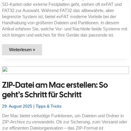
SD-Karten oder externe Festplatten geht, stehen oft exFAT und
FAT32 zur Auswahl. Während FAT32 das altbewährte, aber
begrenzte System ist, bietet exFAT moderne Vorteile bei der
Handhabung von größeren Dateien und Partitionen. In diesem
Artikel erfahren Sie, welche Vor- und Nachteile beide Systeme mit
sich bringen und welches für Ihre Geräte das passende ist.
Unterschiede
Weiterlesen »
und
Einsatzgebiete
von
exFAT
und
FAT32
verstehen
ZIP-Datei am Mac erstellen: So
geht’s Schritt für Schritt
29. August 2025
|
Tipps & Tricks
Der Mac bietet vielseitige Funktionen, um Dateien und Ordner in
ZIP-Archive zu verwandeln. Ob zur Sicherung, zum Versand oder
zur effizienten Dateiorganisation – das ZIP-Format ist