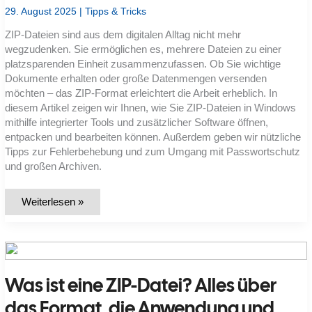
29. August 2025
|
Tipps & Tricks
ZIP-Dateien sind aus dem digitalen Alltag nicht mehr
wegzudenken. Sie ermöglichen es, mehrere Dateien zu einer
platzsparenden Einheit zusammenzufassen. Ob Sie wichtige
Dokumente erhalten oder große Datenmengen versenden
möchten – das ZIP-Format erleichtert die Arbeit erheblich. In
diesem Artikel zeigen wir Ihnen, wie Sie ZIP-Dateien in Windows
mithilfe integrierter Tools und zusätzlicher Software öffnen,
entpacken und bearbeiten können. Außerdem geben wir nützliche
Tipps zur Fehlerbehebung und zum Umgang mit Passwortschutz
und großen Archiven.
ZIP-
Weiterlesen »
Dateien
in
Windows
öffnen:
Mit
diesen
Methoden
Was ist eine ZIP-Datei? Alles über
geht’s
ganz
leicht
das Format, die Anwendung und