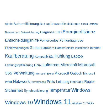
Authentifizierung
Apple
Backup
Browser-Einstellungen
Cloud
Dateien
Energieeffizienz
Diagnose
DNS
Datenschutz
Datensicherung
Entscheidungshilfe
Fehlerdiagnose
Fehlercodes
Geräte
Fehlermeldungen
Internet
Hardware
Hardwaretests
Installation
Kaufberatung
Kühlung
Laptop
Kompatibilität
Luftstrom
Microsoft
Microsoft
Linux
Leistungsoptimierung
365 Verwaltung
Microsoft Outlook
Microsoft
Microsoft Excel
Netzwerk
Preis-Leistung
Router
Word
Reparatur
Performance
Windows
Sicherheit
Temperatur
Synchronisierung
Windows 11
Windows 10
Windows 11 Tricks