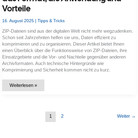
Vorteile
16. August 2025
|
Tipps & Tricks
ZIP-Dateien sind aus der digitalen Welt nicht mehr wegzudenken.
Schon seit Jahrzehnten helfen sie uns, Daten effizient zu
komprimieren und zu organisieren. Dieser Artikel bietet Ihnen
einen Überblick über die Funktionsweise von ZIP-Dateien, ihre
Einsatzgebiete und die Vor- und Nachteile gegenüber anderen
Archivformaten. Auch technische Hintergründe wie
Komprimierung und Sicherheit kommen nicht zu kurz.
Was
Weiterlesen »
ist
eine
ZIP-
Datei?
Alles
über
das
1
2
Weiter
→
Format,
die
Anwendung
und
Vorteile