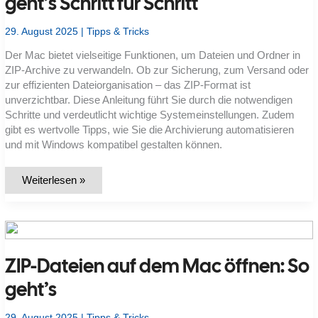
geht’s Schritt für Schritt
und
Textlesbarkeit
leiden?
29. August 2025
|
Tipps & Tricks
Der Mac bietet vielseitige Funktionen, um Dateien und Ordner in
ZIP-Archive zu verwandeln. Ob zur Sicherung, zum Versand oder
zur effizienten Dateiorganisation – das ZIP-Format ist
unverzichtbar. Diese Anleitung führt Sie durch die notwendigen
Schritte und verdeutlicht wichtige Systemeinstellungen. Zudem
gibt es wertvolle Tipps, wie Sie die Archivierung automatisieren
und mit Windows kompatibel gestalten können.
ZIP-
Weiterlesen »
Datei
am
Mac
erstellen:
So
geht’s
Schritt
ZIP-Dateien auf dem Mac öffnen: So
für
Schritt
geht’s
29. August 2025
|
Tipps & Tricks