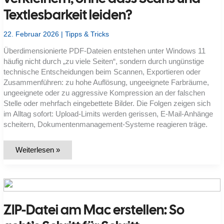
Textlesbarkeit leiden?
22. Februar 2026
|
Tipps & Tricks
Überdimensionierte PDF-Dateien entstehen unter Windows 11
häufig nicht durch „zu viele Seiten“, sondern durch ungünstige
technische Entscheidungen beim Scannen, Exportieren oder
Zusammenführen: zu hohe Auflösung, ungeeignete Farbräume,
ungeeignete oder zu aggressive Kompression an der falschen
Stelle oder mehrfach eingebettete Bilder. Die Folgen zeigen sich
im Alltag sofort: Upload-Limits werden gerissen, E-Mail-Anhänge
scheitern, Dokumentenmanagement-Systeme reagieren träge.
Wie
Weiterlesen »
kann
ich
PDFs
unter
Windows
11
verkleinern,
ZIP-Datei am Mac erstellen: So
ohne
dass
Scans