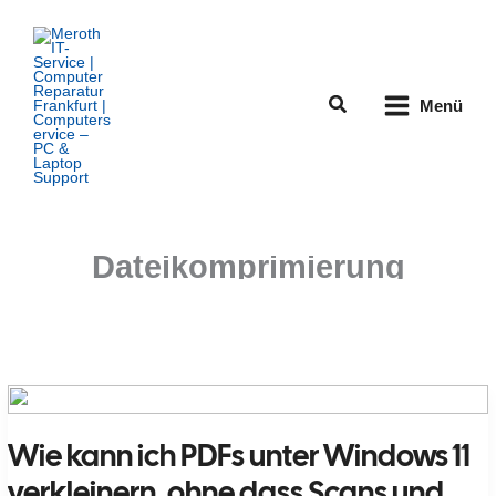
Zum
Inhalt
springen
Suchen
Menü
Dateikomprimierung
Wie kann ich PDFs unter Windows 11
verkleinern, ohne dass Scans und