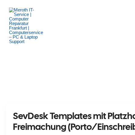
Zum
Inhalt
springen
SevDesk Templates mit Platzha
Freimachung (Porto/Einschrei