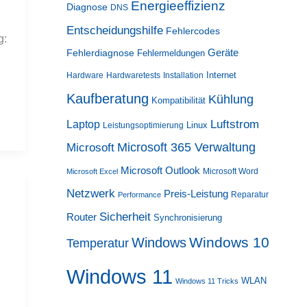
Energieeffizienz
Diagnose
DNS
Entscheidungshilfe
Fehlercodes
g:
Geräte
Fehlerdiagnose
Fehlermeldungen
Internet
Hardware
Hardwaretests
Installation
Kaufberatung
Kühlung
Kompatibilität
Luftstrom
Laptop
Linux
Leistungsoptimierung
Microsoft 365 Verwaltung
Microsoft
Microsoft Outlook
Microsoft Word
Microsoft Excel
Netzwerk
Preis-Leistung
Reparatur
Performance
Sicherheit
Router
Synchronisierung
Windows 10
Windows
Temperatur
Windows 11
WLAN
Windows 11 Tricks