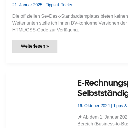
21. Januar 2025
|
Tipps & Tricks
Die offiziellen SevDesk-Standardtemplates bieten keine
Weiter unten stelle ich Ihnen DV-konforme Versionen der
HTML/CSS-Code zur Verfügung.
SevDesk
Weiterlesen »
Templates
mit
Platzhalter
für
Deutsche
Post
DV-
E-Rechnungsp
Freimachung
(Porto/Einschreiben)
Selbstständi
16. Oktober 2024
|
Tipps &
📌 Ab dem 1. Januar 202
Bereich (Business-to-Bus