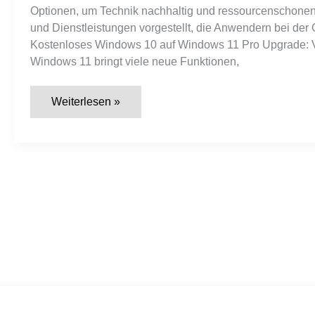
Optionen, um Technik nachhaltig und ressourcenschonen
und Dienstleistungen vorgestellt, die Anwendern bei der O
Kostenloses Windows 10 auf Windows 11 Pro Upgrade: 
Windows 11 bringt viele neue Funktionen,
Effiziente
Weiterlesen »
IT-
Lösungen
und
Software-
Upgrades
für
Windows
und
kleine
Unternehmen