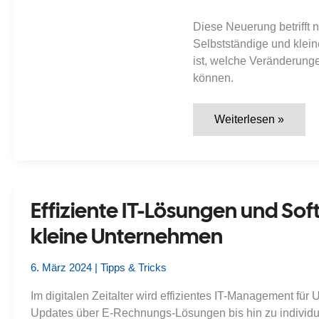
Diese Neuerung betrifft 
Selbstständige und klei
ist, welche Veränderung
können.
E-
Weiterlesen »
Rechnungspflicht
ab
Januar
2025
–
auch
für
Effiziente IT-Lösungen und S
Selbstständige
und
kleine Unternehmen
kleine
Unternehmen
6. März 2024
|
Tipps & Tricks
Im digitalen Zeitalter wird effizientes IT-Management f
Updates über E-Rechnungs-Lösungen bis hin zu individuel