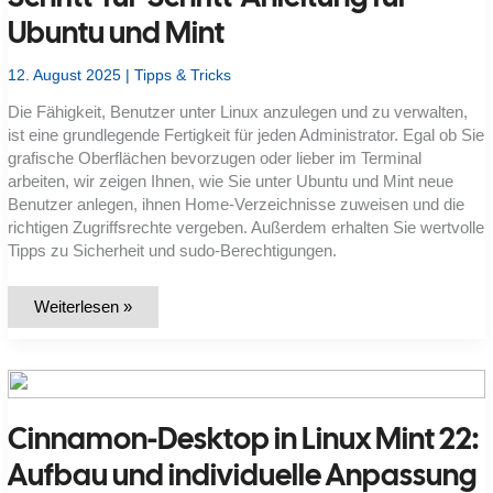
Ubuntu und Mint
12. August 2025
|
Tipps & Tricks
Die Fähigkeit, Benutzer unter Linux anzulegen und zu verwalten,
ist eine grundlegende Fertigkeit für jeden Administrator. Egal ob Sie
grafische Oberflächen bevorzugen oder lieber im Terminal
arbeiten, wir zeigen Ihnen, wie Sie unter Ubuntu und Mint neue
Benutzer anlegen, ihnen Home-Verzeichnisse zuweisen und die
richtigen Zugriffsrechte vergeben. Außerdem erhalten Sie wertvolle
Tipps zu Sicherheit und sudo-Berechtigungen.
Benutzer
Weiterlesen »
unter
Linux
anlegen:
Schritt-
für-
Schritt-
Anleitung
Cinnamon-Desktop in Linux Mint 22:
für
Ubuntu
und
Aufbau und individuelle Anpassung
Mint