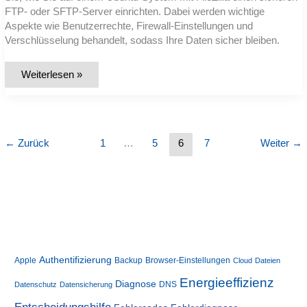
FTP- oder SFTP-Server einrichten. Dabei werden wichtige
Aspekte wie Benutzerrechte, Firewall-Einstellungen und
Verschlüsselung behandelt, sodass Ihre Daten sicher bleiben.
So
Weiterlesen »
richten
Sie
einen
sicheren
FTP-
Server
mit
←
Zurück
1
…
5
6
7
Weiter
→
FileZilla
auf
Ubuntu
ein
Authentifizierung
Apple
Backup
Browser-Einstellungen
Cloud
Dateien
Energieeffizienz
Diagnose
DNS
Datenschutz
Datensicherung
Entscheidungshilfe