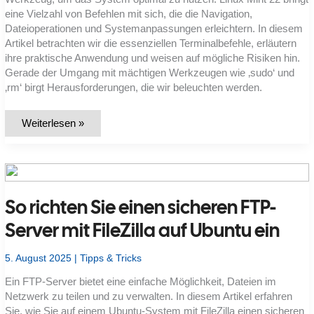
eine Vielzahl von Befehlen mit sich, die die Navigation,
Dateioperationen und Systemanpassungen erleichtern. In diesem
Artikel betrachten wir die essenziellen Terminalbefehle, erläutern
ihre praktische Anwendung und weisen auf mögliche Risiken hin.
Gerade der Umgang mit mächtigen Werkzeugen wie ‚sudo‘ und
‚rm‘ birgt Herausforderungen, die wir beleuchten werden.
Wichtige
Weiterlesen »
Terminalbefehle
für
Linux
Mint
22
im
Detail
So richten Sie einen sicheren FTP-
erklärt
Server mit FileZilla auf Ubuntu ein
5. August 2025
|
Tipps & Tricks
Ein FTP-Server bietet eine einfache Möglichkeit, Dateien im
Netzwerk zu teilen und zu verwalten. In diesem Artikel erfahren
Sie, wie Sie auf einem Ubuntu-System mit FileZilla einen sicheren