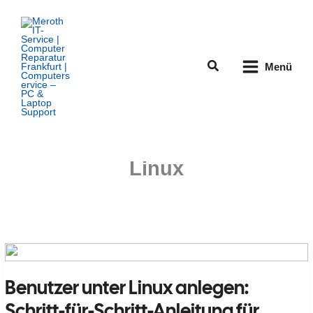
Zum
Inhalt
springen
Suchen
Menü
Linux
Benutzer unter Linux anlegen:
Schritt-für-Schritt-Anleitung für