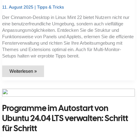
11. August 2025
|
Tipps & Tricks
Der Cinnamon-Desktop in Linux Mint 22 bietet Nutzern nicht nur
eine benutzerfreundliche Umgebung, sondern auch vielfältige
Anpassungsmöglichkeiten. Entdecken Sie die Struktur und
Funktionsweise von Panels und Applets, erlernen Sie die effiziente
Fensterverwaltung und richten Sie Ihre Arbeitsumgebung mit
Themes und Extensions optimal ein. Auch für Multi-Monitor-
Setups halten wir erprobte Tipps bereit.
Cinnamon-
Weiterlesen »
Desktop
in
Linux
Mint
22:
Aufbau
und
Programme im Autostart von
individuelle
Anpassung
Ubuntu 24.04 LTS verwalten: Schritt
für Schritt