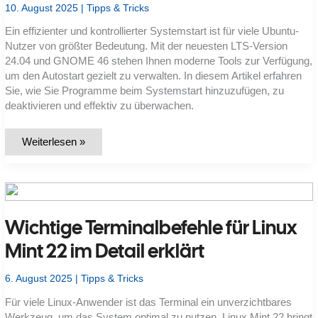
10. August 2025
|
Tipps & Tricks
Ein effizienter und kontrollierter Systemstart ist für viele Ubuntu-
Nutzer von größter Bedeutung. Mit der neuesten LTS-Version
24.04 und GNOME 46 stehen Ihnen moderne Tools zur Verfügung,
um den Autostart gezielt zu verwalten. In diesem Artikel erfahren
Sie, wie Sie Programme beim Systemstart hinzuzufügen, zu
deaktivieren und effektiv zu überwachen.
Programme
Weiterlesen »
im
Autostart
von
Ubuntu
24.04
LTS
verwalten:
Wichtige Terminalbefehle für Linux
Schritt
für
Schritt
Mint 22 im Detail erklärt
6. August 2025
|
Tipps & Tricks
Für viele Linux-Anwender ist das Terminal ein unverzichtbares
Werkzeug, um das System optimal zu nutzen. Linux Mint 22 bringt