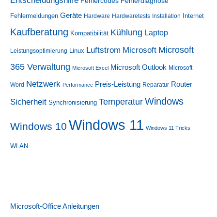
Fehlerdiagnose
Fehlercodes
Geräte
Fehlermeldungen
Internet
Hardware
Hardwaretests
Installation
Kaufberatung
Kühlung
Laptop
Kompatibilität
Luftstrom
Microsoft
Microsoft
Linux
Leistungsoptimierung
365 Verwaltung
Microsoft Outlook
Microsoft
Microsoft Excel
Netzwerk
Preis-Leistung
Router
Word
Reparatur
Performance
Windows
Sicherheit
Temperatur
Synchronisierung
Windows 11
Windows 10
Windows 11 Tricks
WLAN
Microsoft-Office Anleitungen