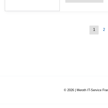
oder
Modem:
Was
ist
der
Unterschied?
1
2
© 2026 |
Meroth IT-Service Fra