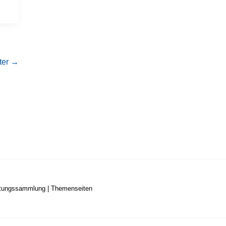
ter
→
stungssammlung
|
Themenseiten