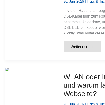
30. Juni 2026
|
Tipps & Tri
In vielen Haushalten beg
DSL-Kabel führt zum Rou
bestimmte Uploadrate, un
DSL-LED blinkt oder wen
wichtig, was hinter dies
Was
Weiterlesen »
ist
DSL?
Internet
über
Telefonleitung,
VDSL
und
WLAN oder In
typische
Grenzen
und warum läd
verständlich
erklärt
Webseite?
26. Juni 2026
|
Tipps & Tri