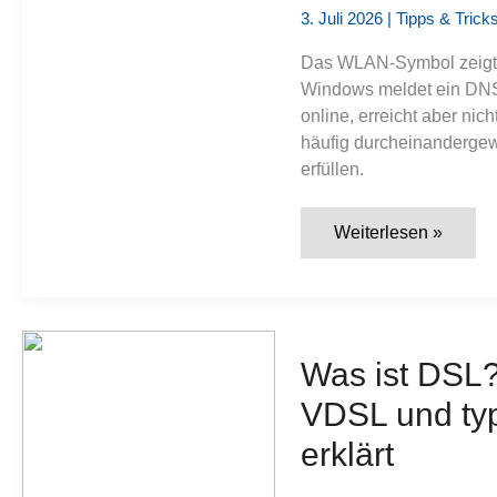
3. Juli 2026
|
Tipps & Trick
Das WLAN-Symbol zeigt e
Windows meldet ein DNS-
online, erreicht aber ni
häufig durcheinandergew
erfüllen.
DNS
Weiterlesen »
oder
DHCP:
Woran
Netzwerkprobleme
wirklich
liegen
Was ist DSL? 
VDSL und typ
erklärt