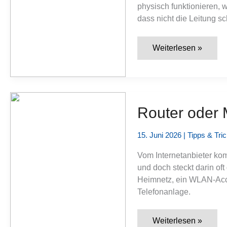
physisch funktionieren, 
dass nicht die Leitung s
Was
Weiterlesen »
ist
ein
DNS-
Server
und
warum
antwortet
Router oder 
er
manchmal
nicht?
15. Juni 2026
|
Tipps & Tri
Vom Internetanbieter komm
und doch steckt darin oft
Heimnetz, ein WLAN-Acce
Telefonanlage.
Router
Weiterlesen »