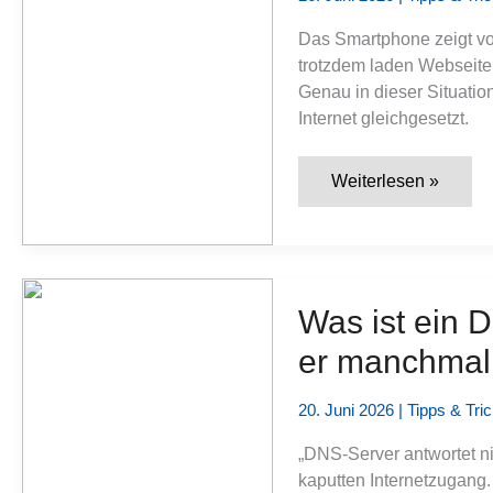
Das Smartphone zeigt vo
trotzdem laden Webseiten
Genau in dieser Situation
Internet gleichgesetzt.
WLAN
Weiterlesen »
oder
Internet:
Wo
liegt
der
Unterschied
und
Was ist ein 
warum
lädt
er manchmal 
trotz
voller
Balken
keine
20. Juni 2026
|
Tipps & Tri
Webseite?
„DNS-Server antwortet ni
kaputten Internetzugang.