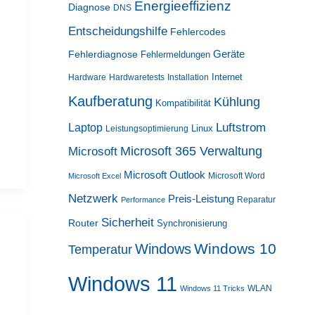
Energieeffizienz
Diagnose
DNS
Entscheidungshilfe
Fehlercodes
Geräte
Fehlerdiagnose
Fehlermeldungen
Internet
Hardware
Hardwaretests
Installation
Kaufberatung
Kühlung
Kompatibilität
Luftstrom
Laptop
Linux
Leistungsoptimierung
Microsoft 365 Verwaltung
Microsoft
Microsoft Outlook
Microsoft Word
Microsoft Excel
Netzwerk
Preis-Leistung
Reparatur
Performance
Sicherheit
Router
Synchronisierung
Windows 10
Windows
Temperatur
Windows 11
WLAN
Windows 11 Tricks