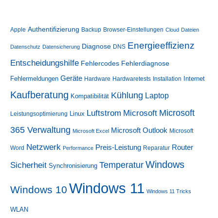
und
Datenrettung?
Authentifizierung
Apple
Backup
Browser-Einstellungen
Cloud
Dateien
Energieeffizienz
Diagnose
DNS
Datenschutz
Datensicherung
Entscheidungshilfe
Fehlerdiagnose
Fehlercodes
Geräte
Fehlermeldungen
Internet
Hardware
Hardwaretests
Installation
Kaufberatung
Kühlung
Laptop
Kompatibilität
Luftstrom
Microsoft
Microsoft
Linux
Leistungsoptimierung
365 Verwaltung
Microsoft Outlook
Microsoft
Microsoft Excel
Netzwerk
Preis-Leistung
Router
Word
Reparatur
Performance
Windows
Sicherheit
Temperatur
Synchronisierung
Windows 11
Windows 10
Windows 11 Tricks
WLAN