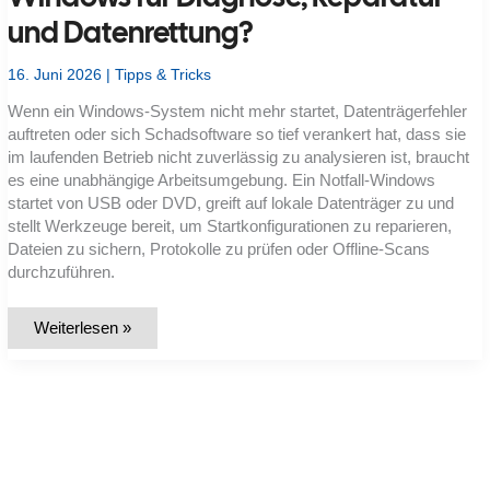
und Datenrettung?
16. Juni 2026
|
Tipps & Tricks
Wenn ein Windows-System nicht mehr startet, Datenträgerfehler
auftreten oder sich Schadsoftware so tief verankert hat, dass sie
im laufenden Betrieb nicht zuverlässig zu analysieren ist, braucht
es eine unabhängige Arbeitsumgebung. Ein Notfall-Windows
startet von USB oder DVD, greift auf lokale Datenträger zu und
stellt Werkzeuge bereit, um Startkonfigurationen zu reparieren,
Dateien zu sichern, Protokolle zu prüfen oder Offline-Scans
durchzuführen.
Wie
Weiterlesen »
baue
und
pflege
ich
ein
Notfall-
Windows
für
Diagnose,
Reparatur