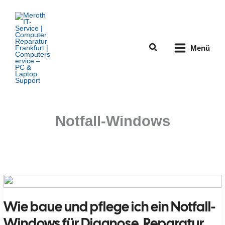
Zum
Inhalt
springen
Suchen
Menü
Notfall-Windows
Wie baue und pflege ich ein Notfall-
Windows für Diagnose, Reparatur