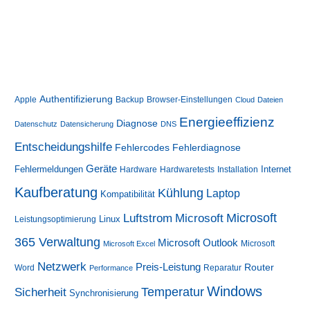
Authentifizierung
Apple
Backup
Browser-Einstellungen
Cloud
Dateien
Energieeffizienz
Diagnose
Datenschutz
Datensicherung
DNS
Entscheidungshilfe
Fehlercodes
Fehlerdiagnose
Geräte
Fehlermeldungen
Internet
Hardware
Hardwaretests
Installation
Kaufberatung
Kühlung
Laptop
Kompatibilität
Luftstrom
Microsoft
Microsoft
Linux
Leistungsoptimierung
365 Verwaltung
Microsoft Outlook
Microsoft
Microsoft Excel
Netzwerk
Preis-Leistung
Router
Word
Reparatur
Performance
Windows
Sicherheit
Temperatur
Synchronisierung