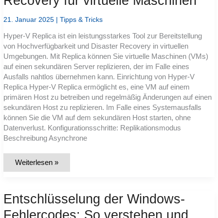
Recovery für virtuelle Maschinen
von
Windows?
21. Januar 2025
|
Tipps & Tricks
Hyper-V Replica ist ein leistungsstarkes Tool zur Bereitstellung
von Hochverfügbarkeit und Disaster Recovery in virtuellen
Umgebungen. Mit Replica können Sie virtuelle Maschinen (VMs)
auf einen sekundären Server replizieren, der im Falle eines
Ausfalls nahtlos übernehmen kann. Einrichtung von Hyper-V
Replica Hyper-V Replica ermöglicht es, eine VM auf einem
primären Host zu betreiben und regelmäßig Änderungen auf einen
sekundären Host zu replizieren. Im Falle eines Systemausfalls
können Sie die VM auf dem sekundären Host starten, ohne
Datenverlust. Konfigurationsschritte: Replikationsmodus
Beschreibung Asynchrone
Hyper-
Weiterlesen »
V
Replica:
Hochverfügbarkeit
und
Entschlüsselung der Windows-
Disaster
Recovery
für
Fehlercodes: So verstehen und
virtuelle