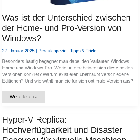
Was ist der Unterschied zwischen
der Home- und Pro-Version von
Windows?
27. Januar 2025
|
Produktspezial
,
Tipps & Tricks
Besonders häufig begegnet man dabei den Varianten Windows
Home und Windows Pro. Worin unterscheiden sich diese beiden
Versionen konkret? Warum existieren überhaupt verschiedene
Editionen? Und wie wählt man die für sich optimale Version aus?
Was
Weiterlesen »
ist
der
Unterschied
zwischen
Hyper-V Replica:
der
Home-
und
Hochverfügbarkeit und Disaster
Pro-
Version