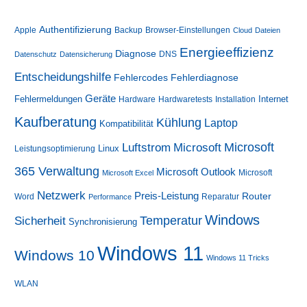
Authentifizierung
Apple
Backup
Browser-Einstellungen
Cloud
Dateien
Energieeffizienz
Diagnose
DNS
Datenschutz
Datensicherung
Entscheidungshilfe
Fehlerdiagnose
Fehlercodes
Geräte
Fehlermeldungen
Internet
Hardware
Hardwaretests
Installation
Kaufberatung
Kühlung
Laptop
Kompatibilität
Luftstrom
Microsoft
Microsoft
Linux
Leistungsoptimierung
365 Verwaltung
Microsoft Outlook
Microsoft
Microsoft Excel
Netzwerk
Preis-Leistung
Router
Word
Reparatur
Performance
Windows
Sicherheit
Temperatur
Synchronisierung
Windows 11
Windows 10
Windows 11 Tricks
WLAN