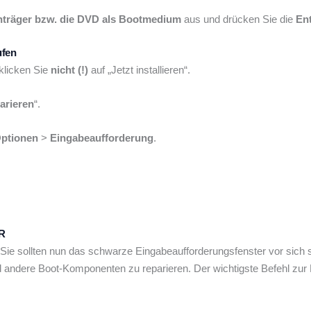
träger bzw. die DVD als Bootmedium
aus und drücken Sie die
Ent
ufen
 klicken Sie
nicht
(!)
auf „Jetzt installieren“.
arieren
“.
Optionen
>
Eingabeaufforderung
.
BR
ie sollten nun das schwarze Eingabeaufforderungsfenster vor sich s
andere Boot-Komponenten zu reparieren. Der wichtigste Befehl zur