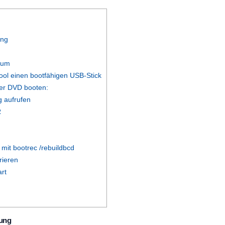
ung
dium
Tool einen bootfähigen USB-Stick
er DVD booten:
 aufrufen
R
 mit bootrec /rebuildbcd
rieren
art
bung