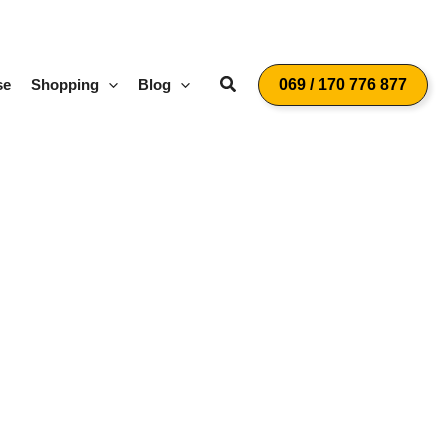
Suchen
se
Shopping
Blog
069 / 170 776 877