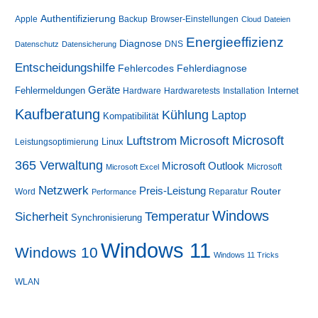
Authentifizierung
Apple
Backup
Browser-Einstellungen
Cloud
Dateien
Energieeffizienz
Diagnose
DNS
Datenschutz
Datensicherung
Entscheidungshilfe
Fehlerdiagnose
Fehlercodes
Geräte
Fehlermeldungen
Internet
Hardware
Hardwaretests
Installation
Kaufberatung
Kühlung
Laptop
Kompatibilität
Luftstrom
Microsoft
Microsoft
Linux
Leistungsoptimierung
365 Verwaltung
Microsoft Outlook
Microsoft
Microsoft Excel
Netzwerk
Preis-Leistung
Router
Word
Reparatur
Performance
Windows
Sicherheit
Temperatur
Synchronisierung
Windows 11
Windows 10
Windows 11 Tricks
WLAN