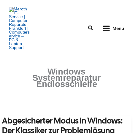
Zum
Inhalt
springen
Suchen
Menü
Windows
Systemreparatur
Endlosschleife
Abgesicherter Modus in Windows:
Der Klassiker zur Problemlösung