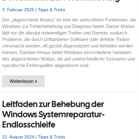
3. Februar 2025
|
Tipps & Tricks
Der „abgesicherte Modus“ ist eine der wertvollsten Funktionen, die
Windows zur Fehlerbehebung und Diagnose bietet. Dieser Modus
lädt nur die absolut notwendigen Treiber und Dienste, wodurch
Probleme, die durch Drittanbieter-Software oder defekte Treiber
verursacht werden, oft gezielt diagnostiziert und behoben werden
können. Darüber hinaus bietet Windows verschiedene Varianten
des abgesicherten Modus, die auf unterschiedliche Szenarien und
spezifische Fehlerquellen abgestimmt sind.
Abgesicherter
Weiterlesen »
Modus
in
Windows:
Der
Leitfaden zur Behebung der
Klassiker
zur
Problemlösung
Windows Systemreparatur-
Endlosschleife
22. August 2024
|
Tipps & Tricks