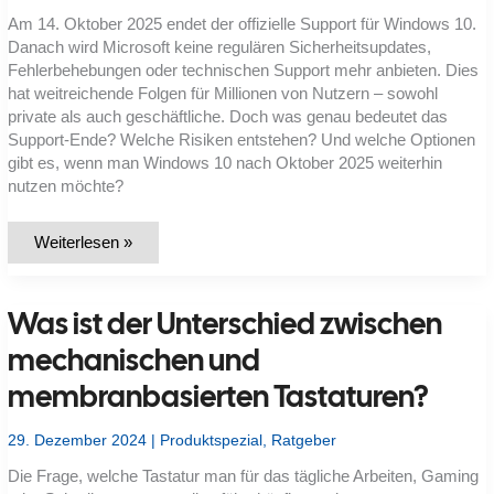
Am 14. Oktober 2025 endet der offizielle Support für Windows 10.
Danach wird Microsoft keine regulären Sicherheitsupdates,
Fehlerbehebungen oder technischen Support mehr anbieten. Dies
hat weitreichende Folgen für Millionen von Nutzern – sowohl
private als auch geschäftliche. Doch was genau bedeutet das
Support-Ende? Welche Risiken entstehen? Und welche Optionen
gibt es, wenn man Windows 10 nach Oktober 2025 weiterhin
nutzen möchte?
Support-
Weiterlesen »
Ende
für
Windows
10
Was ist der Unterschied zwischen
im
Oktober
2025:
mechanischen und
Warum
Upgrade
membranbasierten Tastaturen?
auf
Windows
11
29. Dezember 2024
|
Produktspezial
,
Ratgeber
notwendig?
Die Frage, welche Tastatur man für das tägliche Arbeiten, Gaming