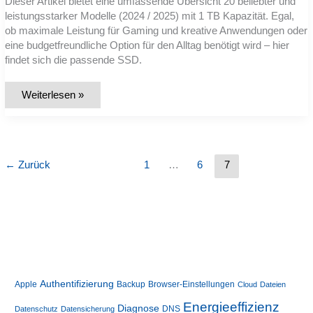
Dieser Artikel bietet eine umfassende Übersicht 20 beliebter und
leistungsstarker Modelle (2024 / 2025) mit 1 TB Kapazität. Egal,
ob maximale Leistung für Gaming und kreative Anwendungen oder
eine budgetfreundliche Option für den Alltag benötigt wird – hier
findet sich die passende SSD.
Die
Weiterlesen »
besten
NVMe
SSDs
2025:
20
beliebte
Modelle
←
Zurück
1
…
6
7
im
Vergleich
Authentifizierung
Apple
Backup
Browser-Einstellungen
Cloud
Dateien
Energieeffizienz
Diagnose
DNS
Datenschutz
Datensicherung