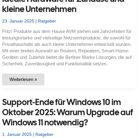
kleine Unternehmen
23. Januar 2025
|
Ratgeber
Fritz! Produkte aus dem Hause AVM stehen seit Jahrzehnten für
leistungsstarke und vielseitige Netzwerkprodukte, die sowohl für
Privathaushalte als auch kleine Unternehmen entwickelt wurden.
Mit einer breiten Auswahl an Routern, Repeatern, Smart-Home-
Geräten und Zubehör bietet die Berliner Marke Lösungen, die auf
Sicherheit, Zuverlässigkeit und Funktionalität setzen.
AVM!Fritz-
Weiterlesen »
Produkte
(2025)
im
Fokus:
Support-Ende für Windows 10 im
Ideale
Hardware
für
Oktober 2025: Warum Upgrade auf
Zuhause
und
Windows 11 notwendig?
kleine
Unternehmen
1. Januar 2025
|
Ratgeber