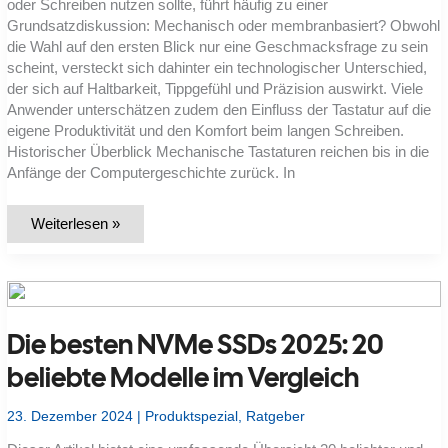
oder Schreiben nutzen sollte, führt häufig zu einer
Grundsatzdiskussion: Mechanisch oder membranbasiert? Obwohl
die Wahl auf den ersten Blick nur eine Geschmacksfrage zu sein
scheint, versteckt sich dahinter ein technologischer Unterschied,
der sich auf Haltbarkeit, Tippgefühl und Präzision auswirkt. Viele
Anwender unterschätzen zudem den Einfluss der Tastatur auf die
eigene Produktivität und den Komfort beim langen Schreiben.
Historischer Überblick Mechanische Tastaturen reichen bis in die
Anfänge der Computergeschichte zurück. In
Was
Weiterlesen »
ist
der
Unterschied
zwischen
mechanischen
und
membranbasierten
Die besten NVMe SSDs 2025: 20
Tastaturen?
beliebte Modelle im Vergleich
23. Dezember 2024
|
Produktspezial
,
Ratgeber