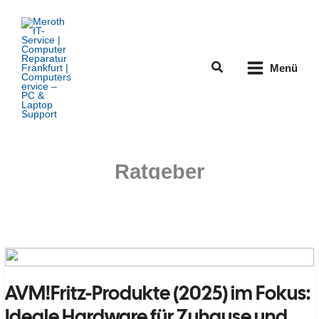
Zum
Inhalt
springen
Suchen
Menü
Ratgeber
AVM!Fritz-Produkte (2025) im Fokus:
Ideale Hardware für Zuhause und