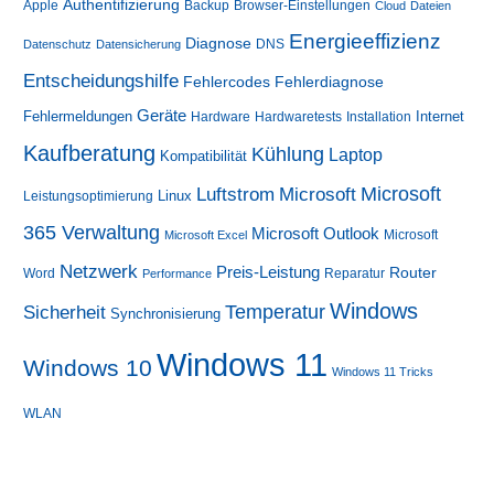
Authentifizierung
Apple
Backup
Browser-Einstellungen
Cloud
Dateien
Energieeffizienz
Diagnose
DNS
Datenschutz
Datensicherung
Entscheidungshilfe
Fehlerdiagnose
Fehlercodes
Geräte
Fehlermeldungen
Internet
Hardware
Hardwaretests
Installation
Kaufberatung
Kühlung
Laptop
Kompatibilität
Luftstrom
Microsoft
Microsoft
Linux
Leistungsoptimierung
365 Verwaltung
Microsoft Outlook
Microsoft
Microsoft Excel
Netzwerk
Preis-Leistung
Router
Word
Reparatur
Performance
Windows
Sicherheit
Temperatur
Synchronisierung
Windows 11
Windows 10
Windows 11 Tricks
WLAN