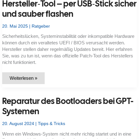
Problemlösung
Hersteller‑Tool – per USB‑Stick sicher
inkl.
Partitionsschema-
und sauber flashen
Erkennung
und
passendem
20. Mai 2025
|
Ratgeber
Boot-
Fix
(Windows
Sicherheitslücken, Systeminstabilität oder inkompatible Hardware
11
können durch ein veraltetes UEFI / BIOS verursacht werden.
/
10)
Hersteller stellen daher regelmäßig Updates bereit. Hier erfahren
Sie, was zu tun ist, wenn das offizielle Patch-Tool des Herstellers
nicht funktioniert.
UEFI
Weiterlesen »
/
BIOS-
Update
scheitert
Reparatur des Bootloaders bei GPT-
im
Hersteller‑Tool –
per
Systemen
USB‑Stick
sicher
und
20. August 2024
|
Tipps & Tricks
sauber
flashen
Wenn ein Windows-System nicht mehr richtig startet und in eine