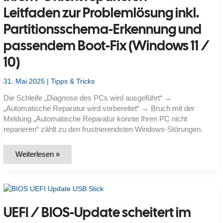
Leitfaden zur Problemlösung inkl.
Partitionsschema-Erkennung und
passendem Boot-Fix (Windows 11 /
10)
31. Mai 2025
|
Tipps & Tricks
Die Schleife „Diagnose des PCs wird ausgeführt“ →
„Automatische Reparatur wird vorbereitet“ → Bruch mit der
Meldung „Automatische Reparatur konnte Ihren PC nicht
reparieren“ zählt zu den frustrierendsten Windows-Störungen.
„Automatische
Weiterlesen »
Reparatur
konnte
Ihren
PC
nicht
reparieren“
–
UEFI / BIOS-Update scheitert im
Leitfaden
zur