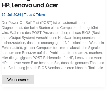
–
HP, Lenovo und Acer
Leistungsstark,
mobil
&
12. Juli 2024
|
Tipps & Tricks
zukunftssicher
studieren
Der Power-On-Self-Test (POST) ist ein automatischer
Diagnosetest, der beim Starten eines Computers durchgeführt
wird. Während des POST-Prozesses überprüft das BIOS (Basic
Input/Output System) verschiedene Hardwarekomponenten, um
sicherzustellen, dass sie ordnungsgemäß funktionieren. Wenn ein
Fehler auftritt, gibt der Computer bestimmte akustische Signale
aus, um den Benutzer auf das Problem aufmerksam zu machen.
Hier die gängigsten POST-Fehlercodes für HP, Lenovo und Acer:
HP: Lenovo: Acer: Bitte beachten Sie, dass die genauen Töne und
ihre Bedeutung je nach BIOS-Version variieren können. Tools, die
Die
Weiterlesen »
häufigsten
POST-
Fehlercodes
für
HP,
Lenovo
und
Acer