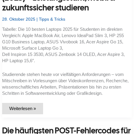
zukunftssicher studieren
28. Oktober 2025
|
Tipps & Tricks
Tabelle: Die 10 besten Laptops 2025 für Studenten im direkten
Vergleich: Apple MacBook Air, Lenovo IdeaPad Slim 3, HP 255
G10 Business Laptop, ASUS Vivobook 16, Acer Aspire Go 15,
Microsoft Surface Laptop Go 3,
Dell Inspiron 15 3530, ASUS Zenbook 14 OLED, Acer Aspire 3,
HP Laptop 15,6″.
Studierende stehen heute vor vielfältigen Anforderungen – vom
Mitschreiben in Vorlesungen über Videokonferenzen, Recherche,
wissenschaftliches Arbeiten, Präsentationen bis hin zu ersten
Schritten in Softwareentwicklung oder Grafikdesign.
Die
Weiterlesen »
10
besten
Laptops
für
Die häufigsten POST-Fehlercodes für
Studenten
(2025)