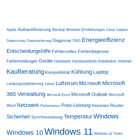
Authentifizierung
Apple
Backup
Browser-Einstellungen
Cloud
Dateien
Energieeffizienz
Diagnose
DNS
Datenschutz
Datensicherung
Entscheidungshilfe
Fehlerdiagnose
Fehlercodes
Geräte
Fehlermeldungen
Internet
Hardware
Hardwaretests
Installation
Kaufberatung
Kühlung
Laptop
Kompatibilität
Luftstrom
Microsoft
Microsoft
Linux
Leistungsoptimierung
365 Verwaltung
Microsoft Outlook
Microsoft
Microsoft Excel
Netzwerk
Preis-Leistung
Router
Word
Reparatur
Performance
Windows
Sicherheit
Temperatur
Synchronisierung
Windows 11
Windows 10
Windows 11 Tricks