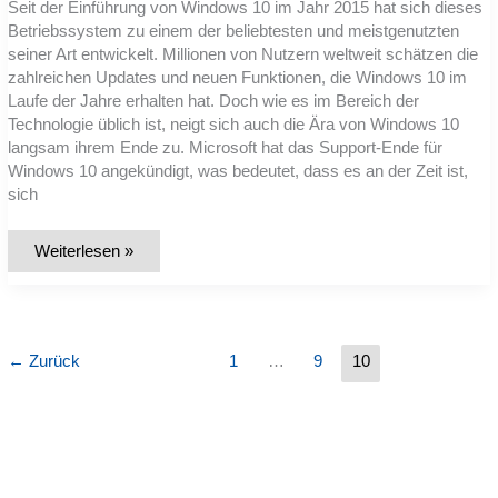
Seit der Einführung von Windows 10 im Jahr 2015 hat sich dieses
Betriebssystem zu einem der beliebtesten und meistgenutzten
seiner Art entwickelt. Millionen von Nutzern weltweit schätzen die
zahlreichen Updates und neuen Funktionen, die Windows 10 im
Laufe der Jahre erhalten hat. Doch wie es im Bereich der
Technologie üblich ist, neigt sich auch die Ära von Windows 10
langsam ihrem Ende zu. Microsoft hat das Support-Ende für
Windows 10 angekündigt, was bedeutet, dass es an der Zeit ist,
sich
Windows
Weiterlesen »
10:
Eine
Ära
geht
zu
Ende
–
←
Zurück
1
…
9
10
Zeit
für
Windows
11