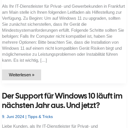
Als Ihr IT-Dienstleister für Privat- und Gewerbekunden in Frankfurt
am Main stelle ich Ihnen folgenden Leitfaden als Hilfestellung zur
Verfügung. Zu Beginn: Um auf Windows 11 zu upgraden, sollten
Sie zunächst sicherstellen, dass Ihr Gerät die
Mindestsystemanforderungen erfüllt. Folgende Schritte sollten Sie
befolgen: Falls Ihr Computer nicht kompatibel ist, haben Sie
mehrere Optionen: Bitte beachten Sie, dass die Installation von
Windows 11 auf einem nicht kompatiblen Gerät Risiken birgt und
möglicherweise zu Leistungsproblemen oder Instabilität führen
kann. Es ist wichtig, […]
Upgrade
Weiterlesen »
auf
Windows
11
steht
Der Support für Windows 10 läuft im
an.
Aber
wie?
nächsten Jahr aus. Und jetzt?
9. Juni 2024
|
Tipps & Tricks
Liebe Kunden, als Ihr IT-Dienstleister für Privat- und