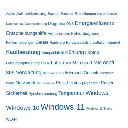
Authentifizierung
Apple
Backup
Browser-Einstellungen
Cloud
Dateien
Energieeffizienz
Diagnose
DNS
Datenschutz
Datensicherung
Entscheidungshilfe
Fehlerdiagnose
Fehlercodes
Geräte
Fehlermeldungen
Internet
Hardware
Hardwaretests
Installation
Kaufberatung
Kühlung
Laptop
Kompatibilität
Luftstrom
Microsoft
Microsoft
Linux
Leistungsoptimierung
365 Verwaltung
Microsoft Outlook
Microsoft
Microsoft Excel
Netzwerk
Preis-Leistung
Router
Word
Reparatur
Performance
Windows
Sicherheit
Temperatur
Synchronisierung
Windows 11
Windows 10
Windows 11 Tricks
WLAN