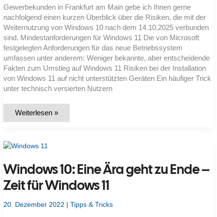
Gewerbekunden in Frankfurt am Main gebe ich Ihnen gerne
nachfolgend einen kurzen Überblick über die Risiken, die mit der
Weiternutzung von Windows 10 nach dem 14.10.2025 verbunden
sind. Mindestanforderungen für Windows 11 Die von Microsoft
festgelegten Anforderungen für das neue Betriebssystem
umfassen unter anderem: Weniger bekannte, aber entscheidende
Fakten zum Umstieg auf Windows 11 Risiken bei der Installation
von Windows 11 auf nicht unterstützten Geräten Ein häufiger Trick
unter technisch versierten Nutzern
Der
Weiterlesen »
Support
für
Windows
10
läuft
im
nächsten
Windows 10: Eine Ära geht zu Ende –
Jahr
aus.
Und
Zeit für Windows 11
jetzt?
20. Dezember 2022
|
Tipps & Tricks