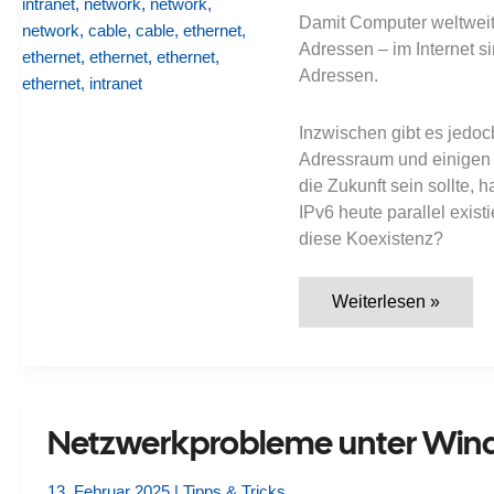
Damit Computer weltweit
Adressen – im Internet s
Adressen.
Inzwischen gibt es jedoch
Adressraum und einigen 
die Zukunft sein sollte, 
IPv6 heute parallel exis
diese Koexistenz?
Was
Weiterlesen »
ist
der
Unterschied
zwischen
IPv4
und
IPv6?
Netzwerkprobleme unter Wind
13. Februar 2025
|
Tipps & Tricks