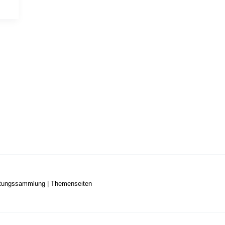
stungssammlung
|
Themenseiten