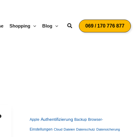
Suchen
se
Shopping
Blog
069 / 170 776 877
?
Authentifizierung
Apple
Backup
Browser-
Einstellungen
Cloud
Dateien
Datenschutz
Datensicherung