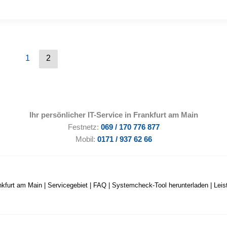
1
2
Ihr persönlicher IT-Service in Frankfurt am Main
Festnetz:
069 / 170 776 877
Mobil:
0171 / 937 62 66
nkfurt am Main
|
Servicegebiet
|
FAQ
|
Systemcheck-Tool herunterladen
|
Lei