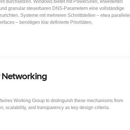
ent durchsetzen. Windows bietet mit PowerShell, erweiterten
 und granular steuerbaren DNS-Parametern eine vollständige
richten. Systeme mit mehreren Schnittstellen – etwa parallel
aces – benötigen klar definierte Prioritäten,
r Networking
Softwires Working Group to distinguish these mechanisms from
 scalability, and transparency as key design criteria.