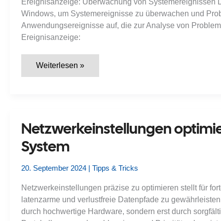
Ereignisanzeige: Überwachung von Systemereignissen Die 
Windows, um Systemereignisse zu überwachen und Proble
Anwendungsereignisse auf, die zur Analyse von Probleme
Ereignisanzeige:
Systemanalyse:
Weiterlesen »
Windows-
Diagnosetools
effektiv
nutzen
Netzwerkeinstellungen optimie
System
20. September 2024
|
Tipps & Tricks
Netzwerkeinstellungen präzise zu optimieren stellt für f
latenzarme und verlustfreie Datenpfade zu gewährleisten
durch hochwertige Hardware, sondern erst durch sorgfäl