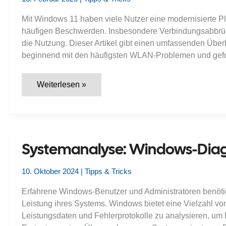
Mit Windows 11 haben viele Nutzer eine modernisierte Pl
häufigen Beschwerden. Insbesondere Verbindungsabbrüc
die Nutzung. Dieser Artikel gibt einen umfassenden Übe
beginnend mit den häufigsten WLAN-Problemen und gefo
Netzwerkprobleme
Weiterlesen »
unter
Windows
11:
Ursachen
und
Lösungen
Systemanalyse: Windows-Diagn
10. Oktober 2024
|
Tipps & Tricks
Erfahrene Windows-Benutzer und Administratoren benötige
Leistung ihres Systems. Windows bietet eine Vielzahl vo
Leistungsdaten und Fehlerprotokolle zu analysieren, um 