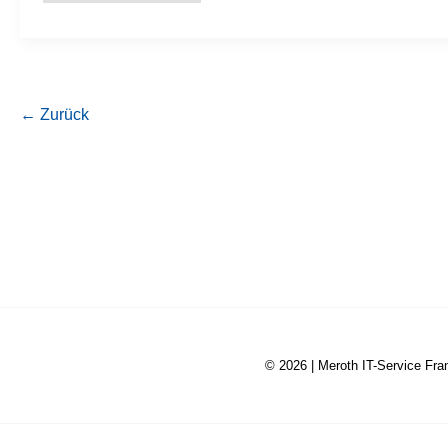
in
Computer
Networking
←
Zurück
© 2026 |
Meroth IT-Service Fra