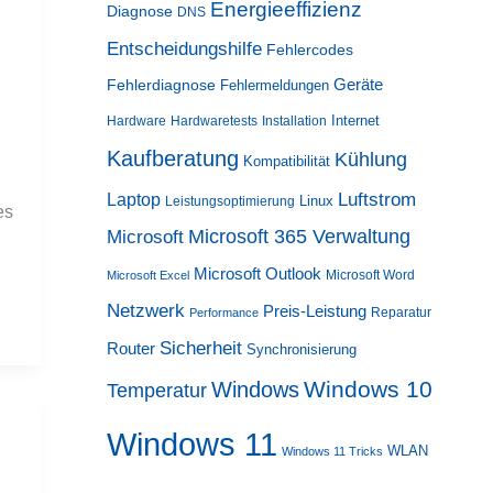
Energieeffizienz
Diagnose
DNS
Entscheidungshilfe
Fehlercodes
Geräte
Fehlerdiagnose
Fehlermeldungen
Internet
Hardware
Hardwaretests
Installation
Kaufberatung
Kühlung
h
Kompatibilität
Luftstrom
Laptop
Linux
Leistungsoptimierung
es
Microsoft 365 Verwaltung
Microsoft
Microsoft Outlook
Microsoft Word
Microsoft Excel
Netzwerk
Preis-Leistung
Reparatur
Performance
Sicherheit
Router
Synchronisierung
Windows 10
Windows
Temperatur
Windows 11
WLAN
Windows 11 Tricks