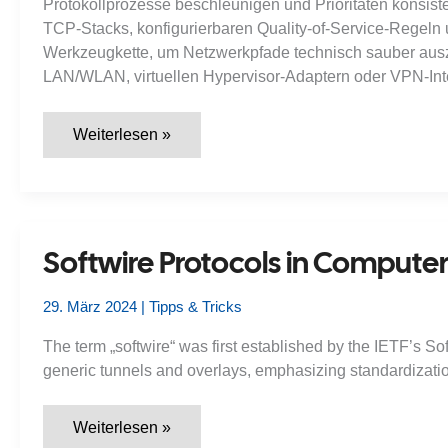
Protokollprozesse beschleunigen und Prioritäten konsist
TCP-Stacks, konfigurierbaren Quality-of-Service-Regeln
Werkzeugkette, um Netzwerkpfade technisch sauber auszu
LAN/WLAN, virtuellen Hypervisor-Adaptern oder VPN-Interf
Netzwerkeinstellungen
Weiterlesen »
optimieren:
Mehr
Performance
für
Ihr
System
Softwire Protocols in Compute
29. März 2024
|
Tipps & Tricks
The term „softwire“ was first established by the IETF’s 
generic tunnels and overlays, emphasizing standardization,
Softwire
Weiterlesen »
Protocols