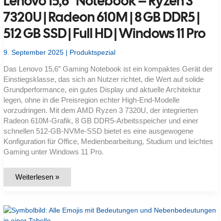
Lenovo 15,6″ Notebook – Ryzen 3
7320U | Radeon 610M | 8 GB DDR5 |
512 GB SSD | Full HD | Windows 11 Pro
9. September 2025
|
Produktspezial
Das Lenovo 15,6″ Gaming Notebook ist ein kompaktes Gerät der
Einstiegsklasse, das sich an Nutzer richtet, die Wert auf solide
Grundperformance, ein gutes Display und aktuelle Architektur
legen, ohne in die Preisregion echter High-End-Modelle
vorzudringen. Mit dem AMD Ryzen 3 7320U, der integrierten
Radeon 610M-Grafik, 8 GB DDR5-Arbeitsspeicher und einer
schnellen 512-GB-NVMe-SSD bietet es eine ausgewogene
Konfiguration für Office, Medienbearbeitung, Studium und leichtes
Gaming unter Windows 11 Pro.
Lenovo
Weiterlesen »
15,6″
Notebook
–
Ryzen
3
7320U