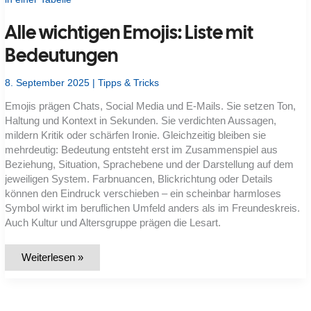
|
Radeon
610M
Alle wichtigen Emojis: Liste mit
|
8
Bedeutungen
GB
DDR5
|
512
8. September 2025
|
Tipps & Tricks
GB
SSD
Emojis prägen Chats, Social Media und E-Mails. Sie setzen Ton,
|
Haltung und Kontext in Sekunden. Sie verdichten Aussagen,
Full
HD
mildern Kritik oder schärfen Ironie. Gleichzeitig bleiben sie
|
mehrdeutig: Bedeutung entsteht erst im Zusammenspiel aus
Windows
11
Beziehung, Situation, Sprachebene und der Darstellung auf dem
Pro
jeweiligen System. Farbnuancen, Blickrichtung oder Details
können den Eindruck verschieben – ein scheinbar harmloses
Symbol wirkt im beruflichen Umfeld anders als im Freundeskreis.
Auch Kultur und Altersgruppe prägen die Lesart.
Alle
Weiterlesen »
wichtigen
Emojis:
Liste
mit
Bedeutungen