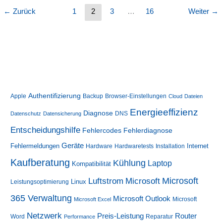
←
Zurück
1
2
3
…
16
Weiter
→
Authentifizierung
Apple
Backup
Browser-Einstellungen
Cloud
Dateien
Energieeffizienz
Diagnose
DNS
Datenschutz
Datensicherung
Entscheidungshilfe
Fehlerdiagnose
Fehlercodes
Geräte
Fehlermeldungen
Internet
Hardware
Hardwaretests
Installation
Kaufberatung
Kühlung
Laptop
Kompatibilität
Luftstrom
Microsoft
Microsoft
Linux
Leistungsoptimierung
365 Verwaltung
Microsoft Outlook
Microsoft
Microsoft Excel
Netzwerk
Preis-Leistung
Router
Word
Reparatur
Performance