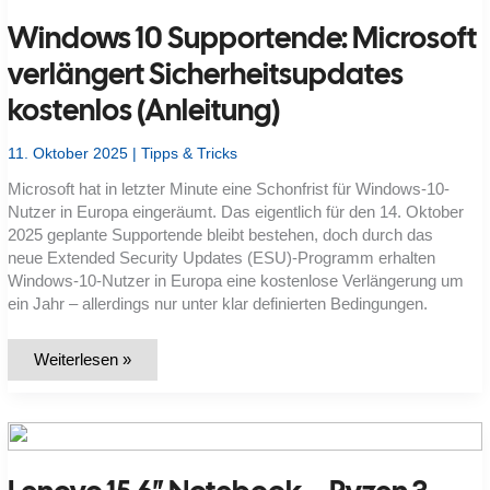
wie
Windows 10 Supportende: Microsoft
ordnet
man
sie
verlängert Sicherheitsupdates
in
Windows
kostenlos (Anleitung)
10/11
systemisch
ein?
11. Oktober 2025
|
Tipps & Tricks
Microsoft hat in letzter Minute eine Schonfrist für Windows-10-
Nutzer in Europa eingeräumt. Das eigentlich für den 14. Oktober
2025 geplante Supportende bleibt bestehen, doch durch das
neue Extended Security Updates (ESU)-Programm erhalten
Windows-10-Nutzer in Europa eine kostenlose Verlängerung um
ein Jahr – allerdings nur unter klar definierten Bedingungen.
Windows
Weiterlesen »
10
Supportende:
Microsoft
verlängert
Sicherheitsupdates
kostenlos
(Anleitung)