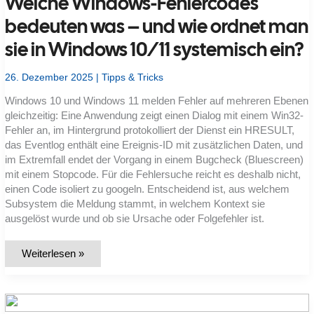
Welche Windows-Fehlercodes
bedeuten was – und wie ordnet man
sie in Windows 10/11 systemisch ein?
26. Dezember 2025
|
Tipps & Tricks
Windows 10 und Windows 11 melden Fehler auf mehreren Ebenen
gleichzeitig: Eine Anwendung zeigt einen Dialog mit einem Win32-
Fehler an, im Hintergrund protokolliert der Dienst ein HRESULT,
das Eventlog enthält eine Ereignis-ID mit zusätzlichen Daten, und
im Extremfall endet der Vorgang in einem Bugcheck (Bluescreen)
mit einem Stopcode. Für die Fehlersuche reicht es deshalb nicht,
einen Code isoliert zu googeln. Entscheidend ist, aus welchem
Subsystem die Meldung stammt, in welchem Kontext sie
ausgelöst wurde und ob sie Ursache oder Folgefehler ist.
Welche
Weiterlesen »
Windows-
Fehlercodes
bedeuten
was
–
und