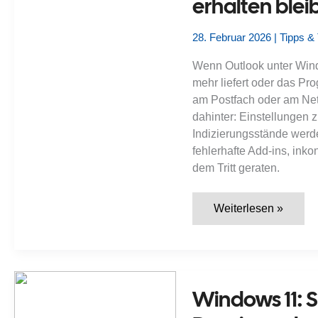
erhalten blei
28. Februar 2026
|
Tipps & 
Wenn Outlook unter Windo
mehr liefert oder das Pr
am Postfach oder am Netz
dahinter: Einstellungen
Indizierungsstände werd
fehlerhafte Add-ins, in
dem Tritt geraten.
Outlook-
Weiterlesen »
Profil
unter
Windows
11
neu
erstellen:
Wann
Windows 11:
es
hilft,