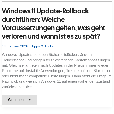
wie
viel
Windows 11 Update-Rollback
Speicher
wirklich
frei
durchführen: Welche
ist
–
Voraussetzungen gelten, was geht
und
was
ihn
verloren und wann ist es zu spät?
belegt?
14. Januar 2026
|
Tipps & Tricks
Windows-Updates beheben Sicherheitslücken, ändern
Treiberstände und bringen teils tiefgreifende Systemanpassungen
mit. Gleichzeitig treten nach Updates in der Praxis immer wieder
Probleme auf: Instabile Anwendungen, Treiberkonflikte, Startfehler
oder nicht mehr kompatible Einstellungen. Dann steht die Frage im
Raum, ob und wie sich Windows 11 auf einen vorherigen Zustand
zurücksetzen lässt.
Windows
Weiterlesen »
11
Update-
Rollback
durchführen: