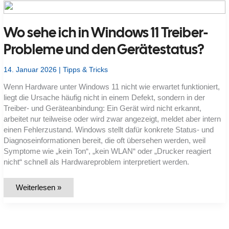
Welche
Voraussetzungen
gelten,
Wo sehe ich in Windows 11 Treiber-
was
geht
verloren
Probleme und den Gerätestatus?
und
wann
ist
14. Januar 2026
|
Tipps & Tricks
es
zu
spät?
Wenn Hardware unter Windows 11 nicht wie erwartet funktioniert,
liegt die Ursache häufig nicht in einem Defekt, sondern in der
Treiber- und Geräteanbindung: Ein Gerät wird nicht erkannt,
arbeitet nur teilweise oder wird zwar angezeigt, meldet aber intern
einen Fehlerzustand. Windows stellt dafür konkrete Status- und
Diagnoseinformationen bereit, die oft übersehen werden, weil
Symptome wie „kein Ton“, „kein WLAN“ oder „Drucker reagiert
nicht“ schnell als Hardwareproblem interpretiert werden.
Wo
Weiterlesen »
sehe
ich
in
Windows
11