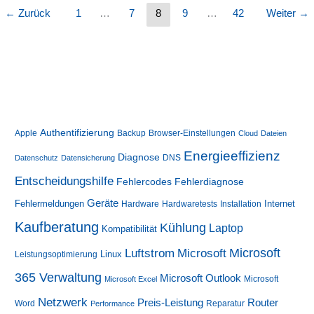
Treiber-
Probleme
←
Zurück
1
…
7
8
9
…
42
Weiter
→
und
den
Gerätestatus?
Authentifizierung
Apple
Backup
Browser-Einstellungen
Cloud
Dateien
Energieeffizienz
Diagnose
DNS
Datenschutz
Datensicherung
Entscheidungshilfe
Fehlerdiagnose
Fehlercodes
Geräte
Fehlermeldungen
Internet
Hardware
Hardwaretests
Installation
Kaufberatung
Kühlung
Laptop
Kompatibilität
Luftstrom
Microsoft
Microsoft
Linux
Leistungsoptimierung
365 Verwaltung
Microsoft Outlook
Microsoft
Microsoft Excel
Netzwerk
Preis-Leistung
Router
Word
Reparatur
Performance