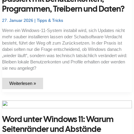
Programmen, Treibern und Daten?
27. Januar 2026
|
Tipps & Tricks
Wenn ein Windows-11-System instabil wird, sich Updates nicht
mehr sauber installieren lassen oder Schadsoftware-Verdacht
besteht, führt der Weg oft zum Zurücksetzen. In der Praxis ist
dabei selten nur die Frage entscheidend, ob Windows danach
„wieder läuft“, sondern was technisch tatsächlich verändert wird:
Bleiben lokale Benutzerkonten und Profile erhalten oder werden
sie neu angelegt?
Windows
Weiterlesen »
11
zurücksetzen:
Was
passiert
mit
Benutzerkonten,
Programmen,
Word unter Windows 11: Warum
Treibern
und
Daten?
Seitenränder und Abstände