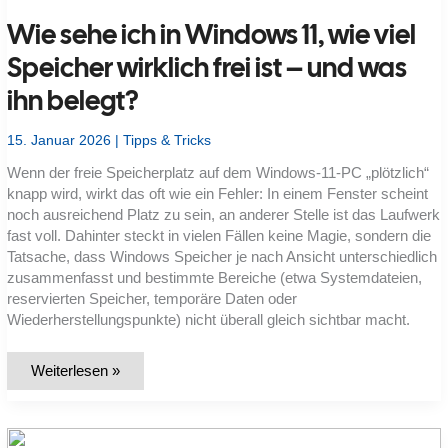
Abstände
Wie sehe ich in Windows 11, wie viel
plötzlich
„verschwinden“
–
Speicher wirklich frei ist – und was
und
wie
ihn belegt?
ich
das
Layout
dauerhaft
15. Januar 2026
|
Tipps & Tricks
stabilisiere
Wenn der freie Speicherplatz auf dem Windows-11-PC „plötzlich“
knapp wird, wirkt das oft wie ein Fehler: In einem Fenster scheint
noch ausreichend Platz zu sein, an anderer Stelle ist das Laufwerk
fast voll. Dahinter steckt in vielen Fällen keine Magie, sondern die
Tatsache, dass Windows Speicher je nach Ansicht unterschiedlich
zusammenfasst und bestimmte Bereiche (etwa Systemdateien,
reservierten Speicher, temporäre Daten oder
Wiederherstellungspunkte) nicht überall gleich sichtbar macht.
Wie
Weiterlesen »
sehe
ich
in
Windows
11,