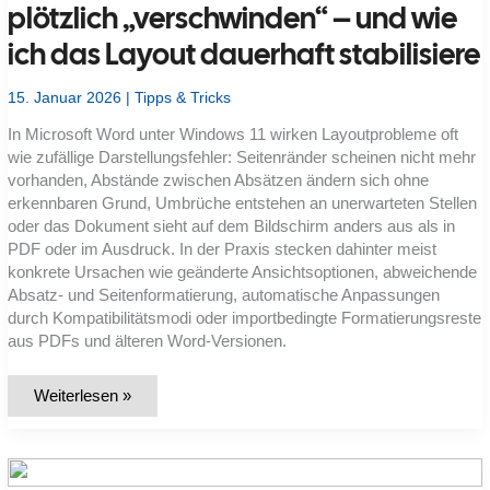
plötzlich „verschwinden“ – und wie
ich das Layout dauerhaft stabilisiere
15. Januar 2026
|
Tipps & Tricks
In Microsoft Word unter Windows 11 wirken Layoutprobleme oft
wie zufällige Darstellungsfehler: Seitenränder scheinen nicht mehr
vorhanden, Abstände zwischen Absätzen ändern sich ohne
erkennbaren Grund, Umbrüche entstehen an unerwarteten Stellen
oder das Dokument sieht auf dem Bildschirm anders aus als in
PDF oder im Ausdruck. In der Praxis stecken dahinter meist
konkrete Ursachen wie geänderte Ansichtsoptionen, abweichende
Absatz- und Seitenformatierung, automatische Anpassungen
durch Kompatibilitätsmodi oder importbedingte Formatierungsreste
aus PDFs und älteren Word-Versionen.
Word
Weiterlesen »
unter
Windows
11:
Warum
Seitenränder
und