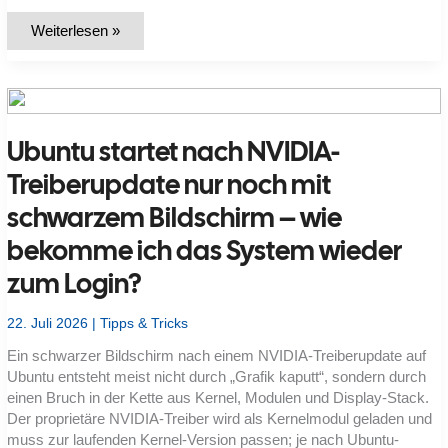
Webcam
Weiterlesen »
unter
Linux
einrichten:
Warum
die
Kamera
in
Ubuntu startet nach NVIDIA-
Teams,
Zoom
oder
Treiberupdate nur noch mit
Browsern
nicht
schwarzem Bildschirm – wie
korrekt
funktioniert
bekomme ich das System wieder
zum Login?
22. Juli 2026
|
Tipps & Tricks
Ein schwarzer Bildschirm nach einem NVIDIA-Treiberupdate auf
Ubuntu entsteht meist nicht durch „Grafik kaputt“, sondern durch
einen Bruch in der Kette aus Kernel, Modulen und Display-Stack.
Der proprietäre NVIDIA-Treiber wird als Kernelmodul geladen und
muss zur laufenden Kernel-Version passen; je nach Ubuntu-