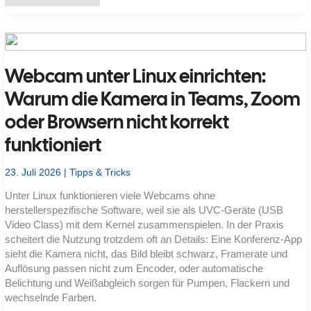
Ports
und
Verschlüsselungen
muss
ich
für
IMAP,
Webcam unter Linux einrichten:
POP3
und
SMTP
Warum die Kamera in Teams, Zoom
konfigurieren
(SSL/TLS,
oder Browsern nicht korrekt
STARTTLS,
unverschlüsselt)?
funktioniert
23. Juli 2026
|
Tipps & Tricks
Unter Linux funktionieren viele Webcams ohne
herstellerspezifische Software, weil sie als UVC-Geräte (USB
Video Class) mit dem Kernel zusammenspielen. In der Praxis
scheitert die Nutzung trotzdem oft an Details: Eine Konferenz-App
sieht die Kamera nicht, das Bild bleibt schwarz, Framerate und
Auflösung passen nicht zum Encoder, oder automatische
Belichtung und Weißabgleich sorgen für Pumpen, Flackern und
wechselnde Farben.