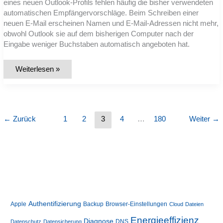
eines neuen Outlook-Profils fehlen häufig die bisher verwendeten
automatischen Empfängervorschläge. Beim Schreiben einer
neuen E-Mail erscheinen Namen und E-Mail-Adressen nicht mehr,
obwohl Outlook sie auf dem bisherigen Computer nach der
Eingabe weniger Buchstaben automatisch angeboten hat.
Outlook:
Weiterlesen »
Auto-
Vervollständigen-
Liste
/
Empfängervorschläge
sichern
und
←
Zurück
1
2
3
4
…
180
Weiter
→
wiederherstellen
Authentifizierung
Apple
Backup
Browser-Einstellungen
Cloud
Dateien
Energieeffizienz
Diagnose
DNS
Datenschutz
Datensicherung