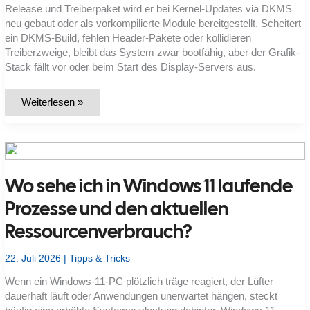
Release und Treiberpaket wird er bei Kernel-Updates via DKMS
neu gebaut oder als vorkompilierte Module bereitgestellt. Scheitert
ein DKMS-Build, fehlen Header-Pakete oder kollidieren
Treiberzweige, bleibt das System zwar bootfähig, aber der Grafik-
Stack fällt vor oder beim Start des Display-Servers aus.
Ubuntu
Weiterlesen »
startet
nach
NVIDIA-
Treiberupdate
nur
noch
mit
Wo sehe ich in Windows 11 laufende
schwarzem
Bildschirm
–
Prozesse und den aktuellen
wie
bekomme
Ressourcenverbrauch?
ich
das
System
wieder
22. Juli 2026
|
Tipps & Tricks
zum
Login?
Wenn ein Windows-11-PC plötzlich träge reagiert, der Lüfter
dauerhaft läuft oder Anwendungen unerwartet hängen, steckt