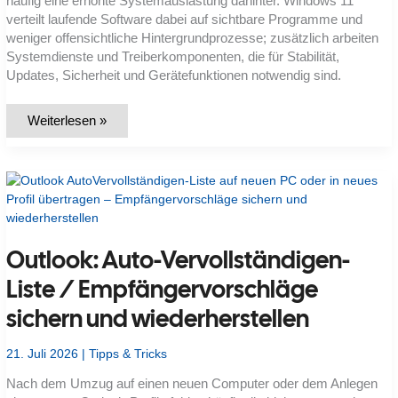
häufig eine erhöhte Systemauslastung dahinter. Windows 11
verteilt laufende Software dabei auf sichtbare Programme und
weniger offensichtliche Hintergrundprozesse; zusätzlich arbeiten
Systemdienste und Treiberkomponenten, die für Stabilität,
Updates, Sicherheit und Gerätefunktionen notwendig sind.
Wo
Weiterlesen »
sehe
ich
in
Windows
11
laufende
Prozesse
und
den
aktuellen
Outlook: Auto-Vervollständigen-
Ressourcenverbrauch?
Liste / Empfängervorschläge
sichern und wiederherstellen
21. Juli 2026
|
Tipps & Tricks
Nach dem Umzug auf einen neuen Computer oder dem Anlegen